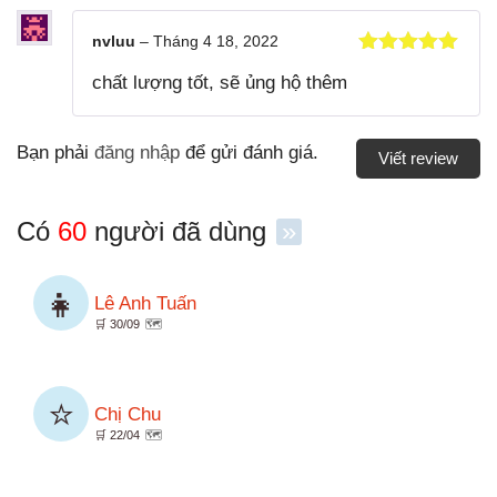
nvluu
–
Tháng 4 18, 2022
Được xếp
chất lượng tốt, sẽ ủng hộ thêm
hạng
5
5
sao
Bạn phải
đăng nhập
để gửi đánh giá.
Viết review
Có
60
người đã dùng
»
👧
Lê Anh Tuấn
🛒 30/09
🗺️
⭐
Chị Chu
🛒 22/04
🗺️