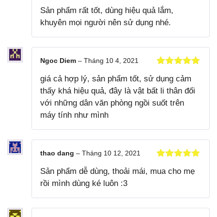
Được xếp
Sản phẩm rất tốt, dùng hiệu quả lắm,
hạng
5
5
sao
khuyên mọi người nên sử dụng nhé.
Ngoc Diem
–
Tháng 10 4, 2021
Được xếp
giá cả hợp lý, sản phẩm tốt, sử dụng cảm
hạng
5
5
sao
thấy khá hiệu quả, đây là vật bất li thân đối
với những dân văn phòng ngồi suốt trên
máy tính như mình
thao dang
–
Tháng 10 12, 2021
Được xếp
Sản phẩm dễ dùng, thoải mái, mua cho mẹ
hạng
5
5
sao
rồi mình dùng ké luôn :3