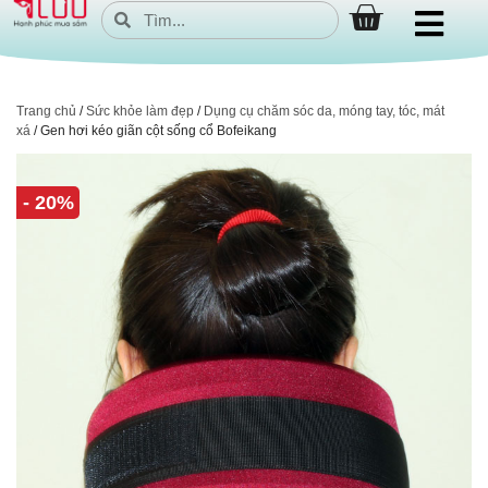
Trang chủ
/
Sức khỏe làm đẹp
/
Dụng cụ chăm sóc da, móng tay, tóc, mát
xá
/ Gen hơi kéo giãn cột sống cổ Bofeikang
- 20%