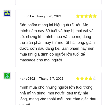
nlinh01
–
Tháng 8 20, 2021
Được xếp
Sản phẩm mang lại hiệu quả rất tốt. Mẹ
hạng
5
5
sao
mình năm nay 50 tuổi và hay bị mỏi vai và
cổ, nhưng khi mình mua và cho mẹ dùng
thử sản phẩm này thì mẹ rất hài lòng, giảm
được cơn đau đáng kể. Sản phẩm này nên
mua khi gia đình có người lớn tuổi để
massage cho mọi người
haho0802
–
Tháng 9 7, 2021
Được xếp
mình mua cho những người lớn tuổi trong
hạng
4
5
sao
nhà mình dùng, mọi người đều thấy hài
lòng, mang vào thoải mái, bớt cảm giác đau
vai cổ