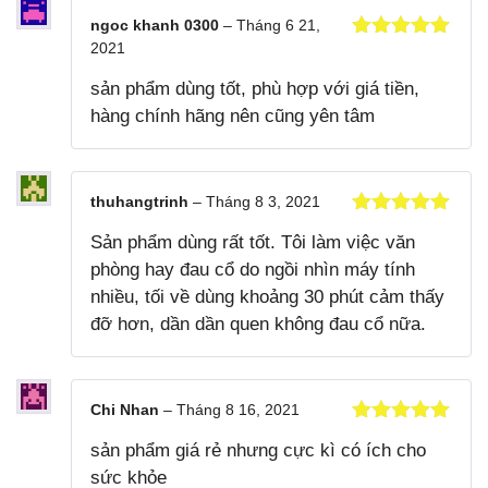
ngoc khanh 0300
–
Tháng 6 21,
2021
Được xếp
hạng
5
5
sản phẩm dùng tốt, phù hợp với giá tiền,
sao
hàng chính hãng nên cũng yên tâm
thuhangtrinh
–
Tháng 8 3, 2021
Được xếp
Sản phẩm dùng rất tốt. Tôi làm việc văn
hạng
5
5
sao
phòng hay đau cổ do ngồi nhìn máy tính
nhiều, tối về dùng khoảng 30 phút cảm thấy
đỡ hơn, dần dần quen không đau cổ nữa.
Chi Nhan
–
Tháng 8 16, 2021
Được xếp
sản phẩm giá rẻ nhưng cực kì có ích cho
hạng
5
5
sao
sức khỏe