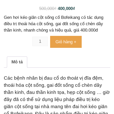
33
4.85
trên 5
dựa trên
500,000
₫
400,000
₫
đánh giá
Gen hơi kéo giãn cột sống cổ Bofeikang có tác dụng
điều trị thoái hóa cột sống, gai đốt sống cổ chèn dây
thần kinh, nhanh chóng và hiệu quả, giá 400.000đ
Giỏ hàng +
Mô tả
Các bệnh nhân bị đau cổ do thoát vị đĩa đệm,
thoái hóa cột sống, gai đốt sống cổ chèn dây
thần kinh, đau thần kinh tọa, hẹp cột sống … giờ
đây đã có thể sử dụng liệu pháp điều trị kéo
giãn cột sống tại nhà mang tên đai hơi kéo giãn
cổ Bofeikang. Đây là sản phẩm điều trị kéo giãn