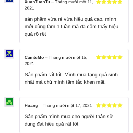
XuanTuanTu
–
Tháng mười một 11,
2021
Được xếp
hạng
5
5
sản phẩm vừa rẻ vừa hiệu quả cao, mình
sao
mới dùng tầm 1 tuần mà đã cảm thấy hiệu
quả rõ rệt
CamtuMo
–
Tháng mười một 15,
2021
Được xếp
hạng
5
5
Sản phẩm rất tốt. Mình mua tặng quà sinh
sao
nhật mà chú mình tấm tắc khen mãi.
Hoang
–
Tháng mười một 17, 2021
Được xếp
Sản phẩm mình mua cho người thân sử
hạng
5
5
sao
dụng đạt hiệu quả rất tốt