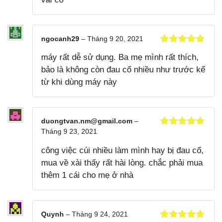
ngocanh29
–
Tháng 9 20, 2021
Được xếp
máy rất dễ sử dụng. Ba mẹ mình rất thích,
hạng
5
5
sao
bảo là không còn đau cổ nhiều như trước kể
từ khi dùng máy này
duongtvan.nm@gmail.com
–
Tháng 9 23, 2021
Được xếp
hạng
5
5
công việc cúi nhiều làm mình hay bị đau cổ,
sao
mua về xài thấy rất hài lòng. chắc phải mua
thêm 1 cái cho mẹ ở nhà
Quynh
–
Tháng 9 24, 2021