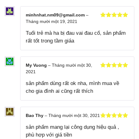
minhnhat.nm09@gmail.com
–
Tháng mười một 19, 2021
Được xếp
hạng
5
5
Tuổi trẻ mà ha bị đau vai đau cổ, sản phẩm
sao
rất tốt trong tầm giáa
My Vuong
–
Tháng mười một 30,
2021
Được xếp
hạng
5
5
sản phẩm dùng rất ok nha, mình mua về
sao
cho gia đình ai cũng rất thích
Bao Thy
–
Tháng mười một 30, 2021
Được xếp
sản phẩm mang lại công dụng hiệu quả ,
hạng
5
5
sao
phù hợp với giá tiền