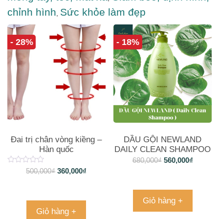
chỉnh hình
Sức khỏe làm đẹp
,
- 28%
- 18%
Đai trị chân vòng kiềng –
DẦU GỘI NEWLAND
Hàn quốc
DAILY CLEAN SHAMPOO
500ML
680,000
₫
560,000
₫
500,000
₫
360,000
₫
Giỏ hàng +
Giỏ hàng +