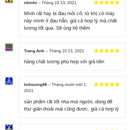
nhinhi
–
Tháng 10 13, 2021
Được xếp
Mình rất hay bị đau mỏi cổ, từ khi có máy
hạng
5
5
sao
này mình ít đau hẳn, giá cả hợp lý mà chất
lượng tốt qua. Sẽ ủng hộ thêm
Trang Anh
–
Tháng 10 13, 2021
Được xếp
hàng chất lượng phù hợp với giá tiền
hạng
5
5
sao
loitruong66
–
Tháng mười một 1,
2021
Được xếp
hạng
5
5
sản phẩm rất tốt nha mọi người, dùng để
sao
thư giãn thoải mái cũng được. giá cả hợp lý