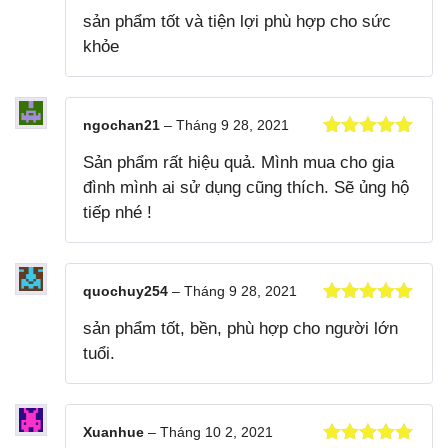
Được xếp
sản phẩm tốt và tiện lợi phù hợp cho sức
hạng
5
5
sao
khỏe
ngochan21
–
Tháng 9 28, 2021
Được xếp
Sản phẩm rất hiệu quả. Mình mua cho gia
hạng
5
5
sao
đình mình ai sử dụng cũng thích. Sẽ ủng hộ
tiếp nhé !
quochuy254
–
Tháng 9 28, 2021
Được xếp
sản phẩm tốt, bền, phù hợp cho người lớn
hạng
5
5
sao
tuổi.
Xuanhue
–
Tháng 10 2, 2021