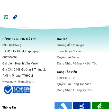
CÔNG TY NHƠN MỸ (
MST :
Đối Tác
0305684347 )
Hướng dẫn tham gia
SKTĐT TP HCM, Cấp ngày
Thoả thuận đối tác
06/05/2008,
Quyền Lợi đối tác
Đại diện: Huỳnh Văn Mười
Đăng Nhập
/
Đăng Ký Đối Tác
Địa Chỉ: 1448 Đường 3 Tháng 2,
Cộng Tác Viên
P.Minh Phụng, TP.HCM
Link BIO CTV
www.luu.vn@gmail.com
Quyền Lợi Công Tác Viên
Đăng Nhập
/
Đăng Ký CTV
Thông Tin