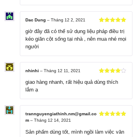
Dac Dung
–
Tháng 12 2, 2021
Được xếp
giờ đây đã có thể sử dụng liệu pháp điều trị
hạng
5
5
sao
kéo giãn cột sống tại nhà , nên mua nhé mọi
người
nhinhi
–
Tháng 12 11, 2021
Được xếp
giao hàng nhanh, rất hiệu quả dùng thích
hạng
4
5
sao
lắm ạ
trannguyengiathinh.nm@gmail.co
m
–
Tháng 12 14, 2021
Được xếp
hạng
5
5
Sản phẩm dùng tốt, mình ngồi làm việc văn
sao