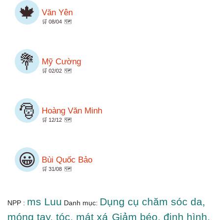
🍁
Văn Yên
🛒 08/04
🗺️
💐
Mỹ Cường
🛒 02/02
🗺️
🎅
Hoàng Văn Minh
🛒 12/12
🗺️
😀
Bùi Quốc Bảo
🛒 31/08
🗺️
ms Luu
Dụng cụ chăm sóc da,
NPP :
Danh mục:
móng tay, tóc, mát xá
Giảm béo, định hình,
,