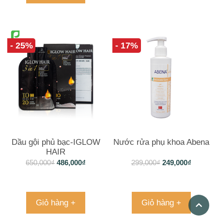
- 25%
- 17%
Dầu gội phủ bạc-IGLOW
Nước rửa phụ khoa Abena
HAIR
650,000
₫
486,000
₫
299,000
₫
249,000
₫
Giỏ hàng +
Giỏ hàng +