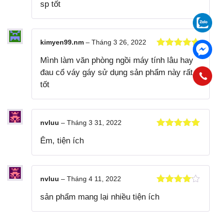
sp tốt
hạng
4
5
sao
kimyen99.nm
–
Tháng 3 26, 2022
Được xếp
Mình làm văn phòng ngồi máy tính lâu hay
hạng
5
5
sao
đau cổ váy gáy sử dụng sản phẩm này rất
tốt
nvluu
–
Tháng 3 31, 2022
Được xếp
Êm, tiện ích
hạng
5
5
sao
nvluu
–
Tháng 4 11, 2022
Được xếp
sản phẩm mang lại nhiều tiện ích
hạng
4
5
sao