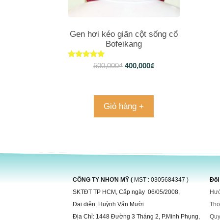
Gen hơi kéo giãn cột sống cổ
Bofeikang
Được xếp
500,000
₫
400,000
₫
hạng
4.85
5 sao
Giỏ hàng +
CÔNG TY NHƠN MỸ (
MST : 0305684347 )
Đối
SKTĐT TP HCM, Cấp ngày 06/05/2008,
Hướ
Đại diện: Huỳnh Văn Mười
Tho
Địa Chỉ: 1448 Đường 3 Tháng 2, P.Minh Phụng,
Quy