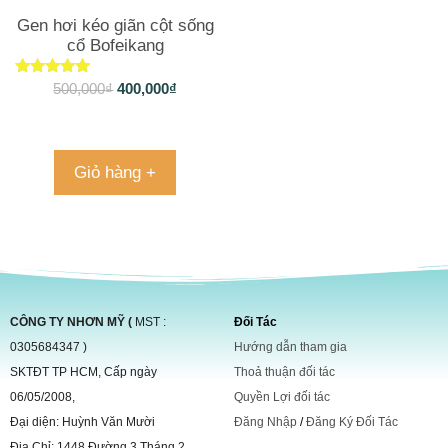
Gen hơi kéo giãn cột sống
cổ Bofeikang
Được xếp
500,000
₫
400,000
₫
hạng
4.85
5 sao
Giỏ hàng +
CÔNG TY NHƠN MỸ (
MST :
Đối Tác
0305684347 )
Hướng dẫn tham gia
SKTĐT TP HCM, Cấp ngày
Thoả thuận đối tác
06/05/2008,
Quyền Lợi đối tác
Đại diện: Huỳnh Văn Mười
Đăng Nhập
/
Đăng Ký Đối Tác
Địa Chỉ: 1448 Đường 3 Tháng 2,