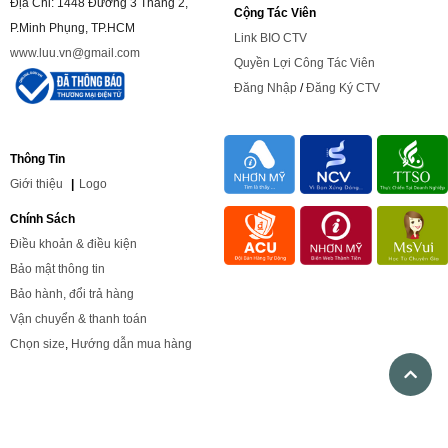
Địa Chỉ: 1448 Đường 3 Tháng 2,
Cộng Tác Viên
P.Minh Phụng, TP.HCM
Link BIO CTV
www.luu.vn@gmail.com
Quyền Lợi Công Tác Viên
Đăng Nhập
/
Đăng Ký CTV
Thông Tin
Giới
thiệu
|
Logo
Chính Sách
Điều khoản & điều kiện
Bảo mật thông tin
Bảo hành, đổi trả hàng
Vận chuyển & thanh toán
Chọn size
,
Hướng dẫn mua hàng