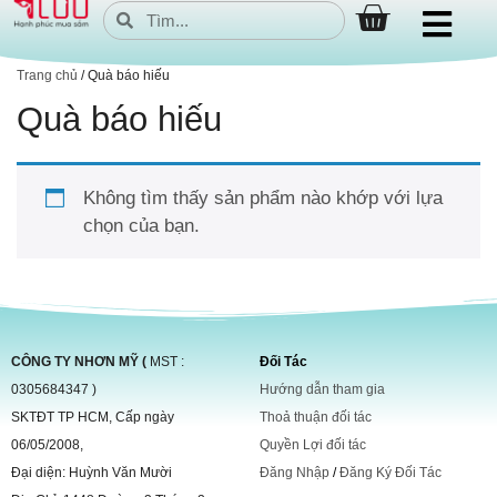
Trang chủ
/ Quà báo hiếu
Quà báo hiếu
Không tìm thấy sản phẩm nào khớp với lựa
chọn của bạn.
CÔNG TY NHƠN MỸ (
MST :
Đối Tác
0305684347 )
Hướng dẫn tham gia
SKTĐT TP HCM, Cấp ngày
Thoả thuận đối tác
06/05/2008,
Quyền Lợi đối tác
Đại diện: Huỳnh Văn Mười
Đăng Nhập
/
Đăng Ký Đối Tác