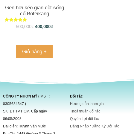
Gen hơi kéo giãn cột sống
cổ Bofeikang
Được xếp
500,000
₫
400,000
₫
hạng
4.85
5 sao
Giỏ hàng +
CÔNG TY NHƠN MỸ (
MST :
Đối Tác
0305684347 )
Hướng dẫn tham gia
SKTĐT TP HCM, Cấp ngày
Thoả thuận đối tác
06/05/2008,
Quyền Lợi đối tác
Đại diện: Huỳnh Văn Mười
Đăng Nhập
/
Đăng Ký Đối Tác
Địa Chỉ: 1448 Đường 3 Tháng 2,