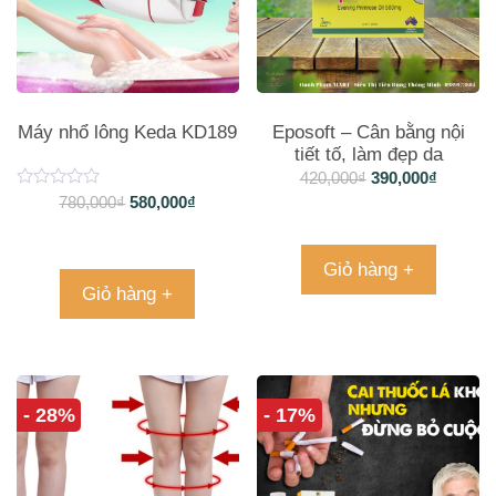
Máy nhổ lông Keda KD189
Eposoft – Cân bằng nội
tiết tố, làm đẹp da
420,000
₫
390,000
₫
780,000
₫
580,000
₫
Giỏ hàng +
Giỏ hàng +
- 28%
- 17%