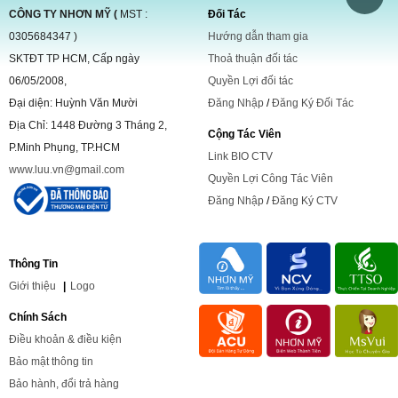
CÔNG TY NHƠN MỸ (
MST :
Đối Tác
0305684347 )
Hướng dẫn tham gia
SKTĐT TP HCM, Cấp ngày
Thoả thuận đối tác
06/05/2008,
Quyền Lợi đối tác
Đại diện: Huỳnh Văn Mười
Đăng Nhập
/
Đăng Ký Đối Tác
Địa Chỉ: 1448 Đường 3 Tháng 2,
Cộng Tác Viên
P.Minh Phụng, TP.HCM
Link BIO CTV
www.luu.vn@gmail.com
Quyền Lợi Công Tác Viên
Đăng Nhập
/
Đăng Ký CTV
Thông Tin
Giới
thiệu
|
Logo
Chính Sách
Điều khoản & điều kiện
Bảo mật thông tin
Bảo hành, đổi trả hàng