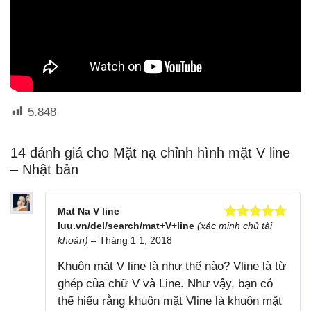
5.848
14 đánh giá cho
Mặt nạ chỉnh hình mặt V line
– Nhật bản
Mat Na V line
luu.vn/del/search/mat+V+line
(xác minh chủ tài
Được xếp
hạng
5
5
khoản)
–
Tháng 1 1, 2018
sao
Khuôn mặt V line là như thế nào? Vline là từ
ghép của chữ V và Line. Như vậy, bạn có
thể hiểu rằng khuôn mặt Vline là khuôn mặt