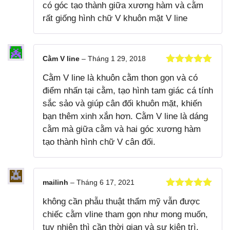
có góc tạo thành giữa xương hàm và cằm
rất giống hình chữ V khuôn mặt V line
Cằm V line
–
Tháng 1 29, 2018
Được xếp
Cằm V line là khuôn cằm thon gọn và có
hạng
5
5
sao
điểm nhấn tại cằm, tạo hình tam giác cá tính
sắc sảo và giúp cân đối khuôn mặt, khiến
bạn thêm xinh xắn hơn. Cằm V line là dáng
cằm mà giữa cằm và hai góc xương hàm
tạo thành hình chữ V cân đối.
mailinh
–
Tháng 6 17, 2021
Được xếp
không cần phẫu thuật thẩm mỹ vẫn được
hạng
5
5
sao
chiếc cằm vline tham gọn như mong muốn,
tuy nhiên thì cần thời gian và sự kiên trì,