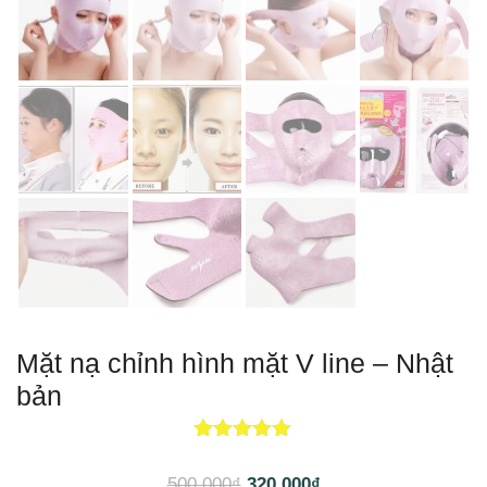
Mặt nạ chỉnh hình mặt V line – Nhật
bản
14
4.93
trên 5
dựa trên
500,000
₫
320,000
₫