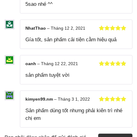
5sao nhé ^^
NhatThao
–
Tháng 12 2, 2021
Được xếp
Gía tốt, sản phẩm cải tiện cằm hiệu quả
hạng
5
5
sao
oanh
–
Tháng 12 22, 2021
Được xếp
sản phẩm tuyệt vời
hạng
5
5
sao
kimyen99.nm
–
Tháng 3 1, 2022
Được xếp
Sản phẩm dùng tốt nhưng phải kiên trì nhé
hạng
5
5
sao
chị em