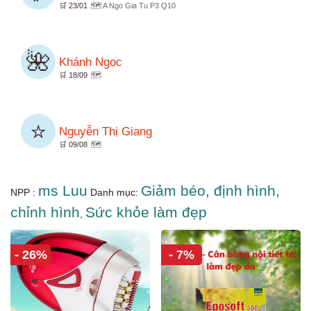
🛒 23/01
🗺️ A Ngo Gia Tu P3 Q10
🌺
Khánh Ngọc
🛒 18/09
🗺️
⭐
Nguyễn Thị Giang
🛒 09/08
🗺️
ms Luu
Giảm béo, định hình,
NPP :
Danh mục:
chỉnh hình
Sức khỏe làm đẹp
,
- 26%
- 7%