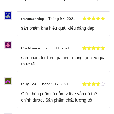
tranxuanhiep
–
Tháng 9 4, 2021
Được xếp
sản phẩm khá hiệu quả, kiểu dáng đẹp
hạng
5
5
sao
Chi Nhan
–
Tháng 9 11, 2021
Được xếp
sản phẩm tốt trên giá tiền, mang lại hiệu quả
hạng
5
5
sao
thực tế
thuy.123
–
Tháng 9 17, 2021
Được xếp
Giờ không cần có cằm v live vẫn có thể
hạng
4
5
sao
chỉnh được. Sản phẩm chất lượng tốt.