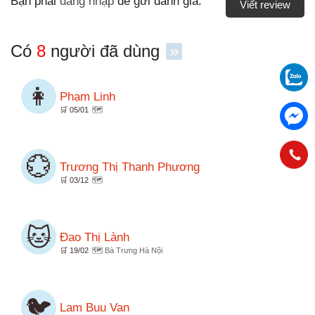
Bạn phải
đăng nhập
để gửi đánh giá.
Viết review
Có
8
người đã dùng
»
👩
Phạm Linh
🛒 05/01
🗺️
💮
Trương Thị Thanh Phương
🛒 03/12
🗺️
🐱
Đao Thị Lành
🛒 19/02
🗺️ Bà Trưng Hà Nội
🐦
Lam Buu Van