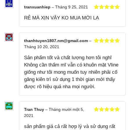
tranxuanhiep
–
Tháng 9 25, 2021
Được xếp
RẺ MÀ XỊN VẬY KO MUA MỚI LẠ
hạng
5
5
sao
thanhtuyen1807.nm@gmail.com
–
Tháng 10 20, 2021
Được xếp
hạng
5
5
Sản phẩm tốt và chất lượng hơn tôi nghĩ
sao
Không cần thẩm mĩ vẫn có khuôn mặt Vline
giống như tôi mong muốn tuy nhiên phải cố
găng kiên trì sử dụng 1 thời gian mới thấy
được rõ hiệu quá nha mọi người.
Tran Thuy
–
Tháng mười một 5,
2021
Được xếp
hạng
5
5
sản phẩm giá cả rất hợp lý và sử dụng rất
sao