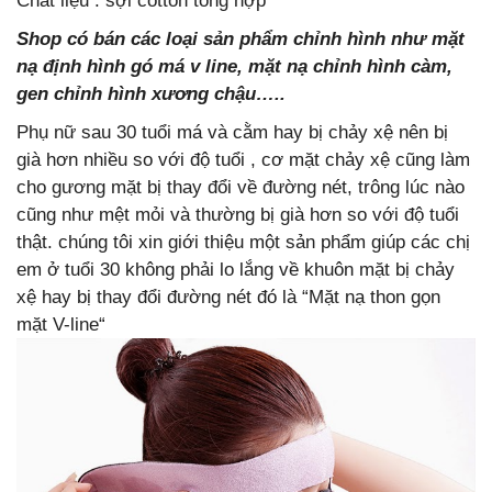
Chất liệu : sợi cotton tổng hợp
Shop có bán các loại sản phẩm chỉnh hình như mặt
nạ định hình gó má v line, mặt nạ chỉnh hình càm,
gen chỉnh hình xương chậu…..
Phụ nữ sau 30 tuổi má và cằm hay bị chảy xệ nên bị
già hơn nhiều so với độ tuổi , cơ mặt chảy xệ cũng làm
cho gương mặt bị thay đổi về đường nét, trông lúc nào
cũng như mệt mỏi và thường bị già hơn so với độ tuổi
thật. chúng tôi xin giới thiệu một sản phẩm giúp các chị
em ở tuổi 30 không phải lo lắng về khuôn mặt bị chảy
xệ hay bị thay đổi đường nét đó là “Mặt nạ thon gọn
mặt V-line“