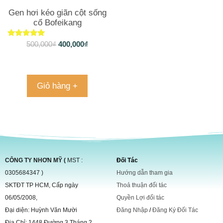
Gen hơi kéo giãn cột sống
cổ Bofeikang
Được xếp
500,000
₫
400,000
₫
hạng
4.85
5 sao
Giỏ hàng +
CÔNG TY NHƠN MỸ (
MST :
Đối Tác
0305684347 )
Hướng dẫn tham gia
SKTĐT TP HCM, Cấp ngày
Thoả thuận đối tác
06/05/2008,
Quyền Lợi đối tác
Đại diện: Huỳnh Văn Mười
Đăng Nhập
/
Đăng Ký Đối Tác
Địa Chỉ: 1448 Đường 3 Tháng 2,