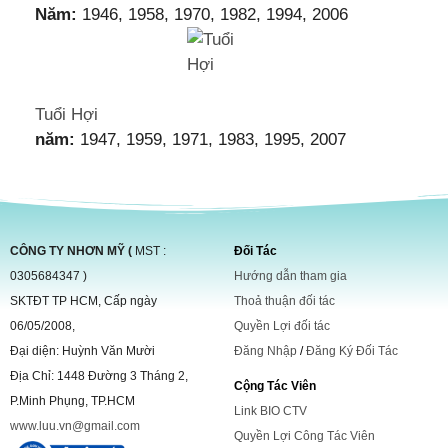
Năm:
1946, 1958, 1970, 1982, 1994, 2006
Tuổi Hợi
năm:
1947, 1959, 1971, 1983, 1995, 2007
CÔNG TY NHƠN MỸ (
MST :
Đối Tác
0305684347 )
Hướng dẫn tham gia
SKTĐT TP HCM, Cấp ngày
Thoả thuận đối tác
06/05/2008,
Quyền Lợi đối tác
Đại diện: Huỳnh Văn Mười
Đăng Nhập
/
Đăng Ký Đối Tác
Địa Chỉ: 1448 Đường 3 Tháng 2,
Cộng Tác Viên
P.Minh Phụng, TP.HCM
Link BIO CTV
www.luu.vn@gmail.com
Quyền Lợi Công Tác Viên