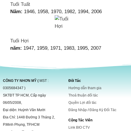
Tuổi Tuất
Năm:
1946, 1958, 1970, 1982, 1994, 2006
Tuổi Hợi
năm:
1947, 1959, 1971, 1983, 1995, 2007
CÔNG TY NHƠN MỸ (
MST :
Đối Tác
0305684347 )
Hướng dẫn tham gia
SKTĐT TP HCM, Cấp ngày
Thoả thuận đối tác
06/05/2008,
Quyền Lợi đối tác
Đại diện: Huỳnh Văn Mười
Đăng Nhập
/
Đăng Ký Đối Tác
Địa Chỉ: 1448 Đường 3 Tháng 2,
Cộng Tác Viên
P.Minh Phụng, TP.HCM
Link BIO CTV