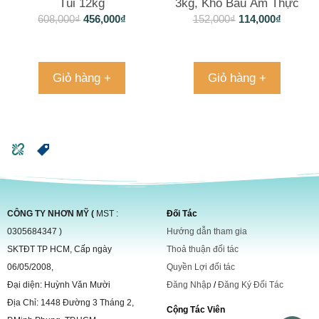
Túi 12kg
3kg, Kho Báu Ẩm Thực
Trong Tầm Tay Gia Đình
608,000
₫
456,000
₫
152,000
₫
114,000
₫
Giỏ hàng +
Giỏ hàng +
CÔNG TY NHƠN MỸ (
MST :
Đối Tác
0305684347 )
Hướng dẫn tham gia
SKTĐT TP HCM, Cấp ngày
Thoả thuận đối tác
06/05/2008,
Quyền Lợi đối tác
Đại diện: Huỳnh Văn Mười
Đăng Nhập
/
Đăng Ký Đối Tác
Địa Chỉ: 1448 Đường 3 Tháng 2,
Cộng Tác Viên