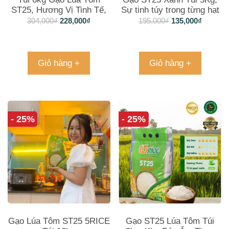
ST25, Hương Vị Tinh Tế,
Sự tinh túy trong từng hạt
Tiện Lợi Cho Mọi Bữa
gạo
304,000
₫
228,000
₫
195,000
₫
135,000
₫
Cơm
Giỏ hàng +
Giỏ hàng +
- 25%
- 25%
Gạo Lúa Tôm ST25 5RICE
Gạo ST25 Lúa Tôm Túi