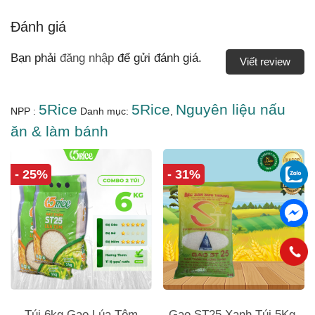
Đánh giá
Bạn phải
đăng nhập
để gửi đánh giá.
Viết review
5Rice
5Rice
Nguyên liệu nấu
NPP :
Danh mục:
,
ăn & làm bánh
- 25%
- 31%
Túi 6kg Gạo Lúa Tôm
Gạo ST25 Xanh Túi 5Kg,