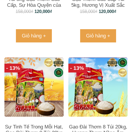
Cấp, Sự Hòa Quyện của
5kg, Hương Vị Xuất Sắc
Hương Vị
158,000
₫
120,000
₫
158,000
₫
120,000
₫
Giỏ hàng +
Giỏ hàng +
- 13%
- 13%
Sự Tinh Tế Trong Mỗi Hạt,
Gạo Đài Thơm 8 Túi 20kg,