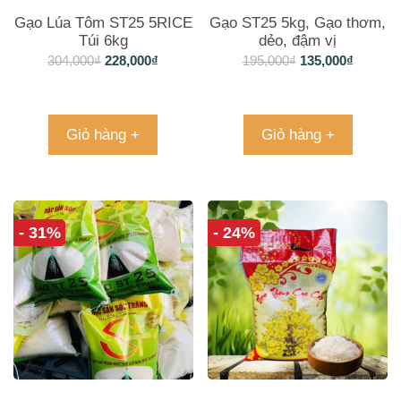
Gạo Lúa Tôm ST25 5RICE
Gạo ST25 5kg, Gạo thơm,
Túi 6kg
dẻo, đậm vị
304,000
₫
228,000
₫
195,000
₫
135,000
₫
Giỏ hàng +
Giỏ hàng +
- 31%
- 24%