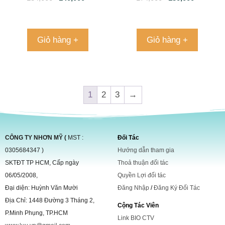
Giỏ hàng +
Giỏ hàng +
1
2
3
→
CÔNG TY NHƠN MỸ (
MST :
Đối Tác
0305684347 )
Hướng dẫn tham gia
SKTĐT TP HCM, Cấp ngày
Thoả thuận đối tác
06/05/2008,
Quyền Lợi đối tác
Đại diện: Huỳnh Văn Mười
Đăng Nhập
/
Đăng Ký Đối Tác
Địa Chỉ: 1448 Đường 3 Tháng 2,
Cộng Tác Viên
P.Minh Phụng, TP.HCM
Link BIO CTV