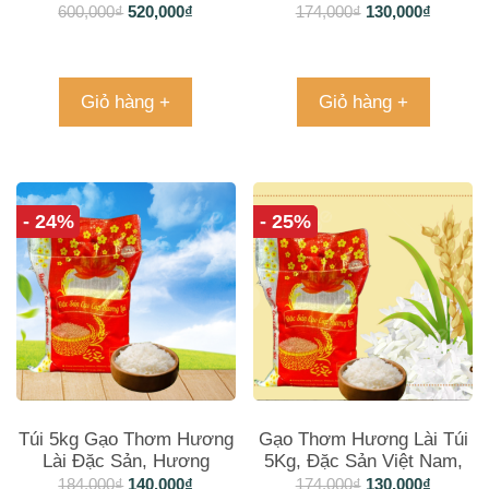
Hương Thơm
Sản Túi 5kg
600,000
₫
520,000
₫
174,000
₫
130,000
₫
Giỏ hàng +
Giỏ hàng +
- 24%
- 25%
Túi 5kg Gạo Thơm Hương
Gạo Thơm Hương Lài Túi
Lài Đặc Sản, Hương
5Kg, Đặc Sản Việt Nam,
Thơm Duyên Dáng
Hương Vị Tinh Tế
184,000
₫
140,000
₫
174,000
₫
130,000
₫