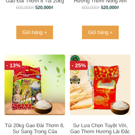
Gạo Đài Thơm 8 Túi 20kg
Hương Thơm Nồng Ấm
600,000
₫
520,000
₫
600,000
₫
520,000
₫
Giỏ hàng +
Giỏ hàng +
- 13%
- 25%
Túi 20kg Gạo Đài Thơm 8,
Sự Lựa Chọn Tuyệt Vời,
Sự Sang Trọng Của
Gạo Thơm Hương Lài Đặc