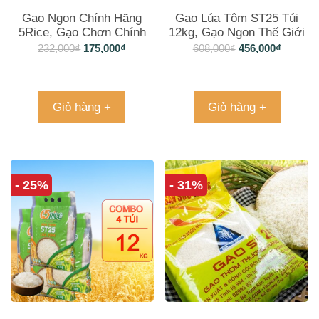
Gạo Ngon Chính Hãng
Gạo Lúa Tôm ST25 Túi
5Rice, Gạo Chơn Chính
12kg, Gạo Ngon Thế Giới
ST25 5Kg
232,000
₫
175,000
₫
608,000
₫
456,000
₫
Giỏ hàng +
Giỏ hàng +
- 25%
- 31%