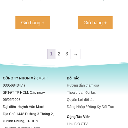
thực
Giỏ hàng +
Giỏ hàng +
1
2
3
→
CÔNG TY NHƠN MỸ (
MST :
Đối Tác
0305684347 )
Hướng dẫn tham gia
SKTĐT TP HCM, Cấp ngày
Thoả thuận đối tác
06/05/2008,
Quyền Lợi đối tác
Đại diện: Huỳnh Văn Mười
Đăng Nhập
/
Đăng Ký Đối Tác
Địa Chỉ: 1448 Đường 3 Tháng 2,
Cộng Tác Viên
P.Minh Phụng, TP.HCM
Link BIO CTV