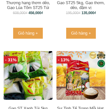
Thượng hạng thơm dẻo,
Gạo ST25 5kg, Gạo thơm,
Gạo Lúa Tôm ST25 Túi
dẻo, đậm vị
12kg
608,000
₫
456,000
₫
195,000
₫
135,000
₫
Giỏ hàng +
Giỏ hàng +
- 31%
- 13%
Gạo ST Xanh Túi 5kg
Sự Tinh Tế Trong Mỗi Hạt,