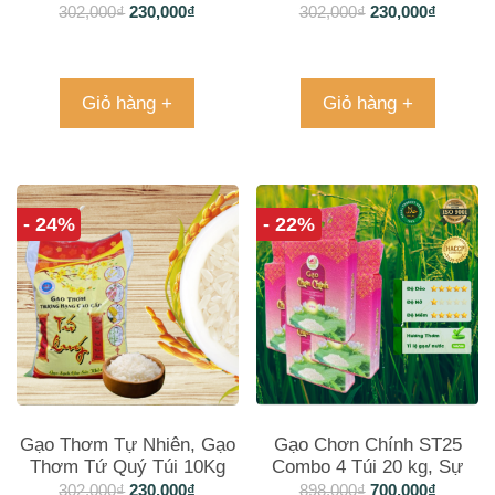
Việt
của Hương Thơm
302,000
₫
230,000
₫
302,000
₫
230,000
₫
Giỏ hàng +
Giỏ hàng +
- 24%
- 22%
Gạo Thơm Tự Nhiên, Gạo
Gạo Chơn Chính ST25
Thơm Tứ Quý Túi 10Kg
Combo 4 Túi 20 kg, Sự
lựa chọn hàng đầu cho ẩm
302,000
₫
230,000
₫
898,000
₫
700,000
₫