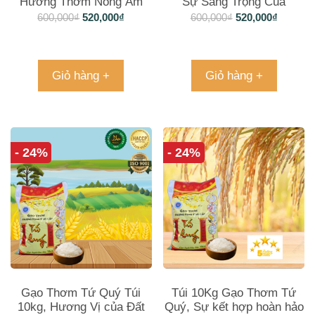
Hương Thơm Nồng Ấm
Sự Sang Trọng Của
Hương Thơm
600,000
₫
520,000
₫
600,000
₫
520,000
₫
Giỏ hàng +
Giỏ hàng +
- 24%
- 24%
Gạo Thơm Tứ Quý Túi
Túi 10Kg Gạo Thơm Tứ
10kg, Hương Vị của Đất
Quý, Sự kết hợp hoàn hảo