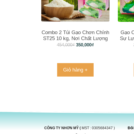
Combo 2 Túi Gạo Chơn Chính
Gạo C
ST25 10 kg, Nơi Chất Lượng
Sự Lự
Gặp Hương Vị trong Từng Hạt
454,000
₫
350,000
₫
Giỏ hàng +
CÔNG TY NHƠN MỸ (
MST : 0305684347 )
Đối