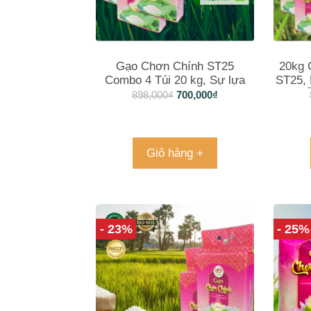
Gạo Chơn Chính ST25
20kg 
Combo 4 Túi 20 kg, Sự lựa
ST25,
chọn hàng đầu cho ẩm thực
Ẩ
898,000
₫
700,000
₫
Giỏ hàng +
- 23%
- 25%