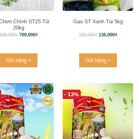
Chơn Chính ST25 Túi
Gạo ST Xanh Túi 5kg
20kg
908,000
₫
700,000
₫
195,000
₫
135,000
₫
Giỏ hàng +
Giỏ hàng +
- 13%