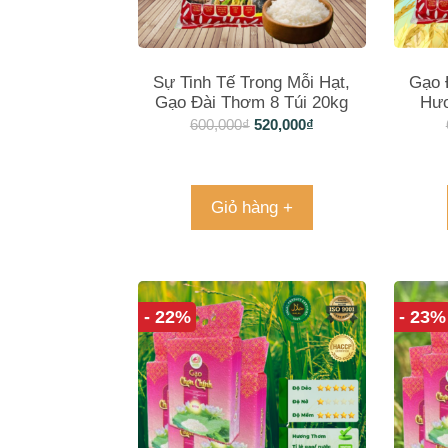
Sự Tinh Tế Trong Mỗi Hạt,
Gạo 
Gạo Đài Thơm 8 Túi 20kg
Hư
600,000
₫
520,000
₫
Giỏ hàng +
- 22%
- 23%