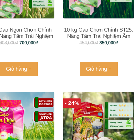
Gạo Ngon Chơn Chính
10 kg Gạo Chơn Chính ST25,
 Nâng Tầm Trải Nghiệm
Nâng Tầm Trải Nghiệm Ẩm
m Thực Của Bạn
Thực Của Bạn
908,000
₫
700,000
₫
454,000
₫
350,000
₫
Giỏ hàng +
Giỏ hàng +
- 24%