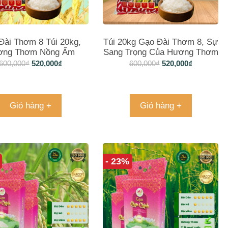
Đài Thơm 8 Túi 20kg,
Túi 20kg Gạo Đài Thơm 8, Sự
ơng Thơm Nồng Ấm
Sang Trọng Của Hương Thơm
600,000
₫
520,000
₫
600,000
₫
520,000
₫
Giỏ hàng +
Giỏ hàng +
- 23%