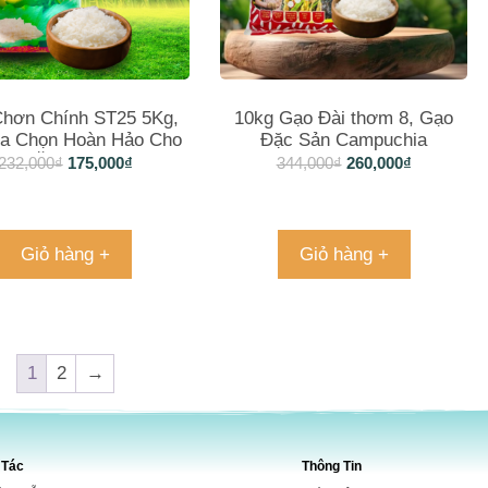
hơn Chính ST25 5Kg,
10kg Gạo Đài thơm 8, Gạo
a Chọn Hoàn Hảo Cho
Đặc Sản Campuchia
Bữa Ăn Gia Đình
232,000
₫
175,000
₫
344,000
₫
260,000
₫
Giỏ hàng +
Giỏ hàng +
1
2
→
 Tác
Thông Tin