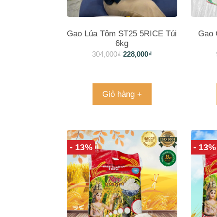
Gạo Lúa Tôm ST25 5RICE Túi
Gạo 
6kg
304,000
₫
228,000
₫
Giỏ hàng +
- 13%
- 13%