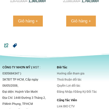
Cho Các Nàng
1,870,000
₫
1,365,000
₫
2,188,000
₫
1,760,000
₫
Giỏ hàng +
Giỏ hàng +
CÔNG TY NHƠN MỸ (
MST :
Đối Tác
0305684347 )
Hướng dẫn tham gia
SKTĐT TP HCM, Cấp ngày
Thoả thuận đối tác
06/05/2008,
Quyền Lợi đối tác
Đại diện: Huỳnh Văn Mười
Đăng Nhập
/
Đăng Ký Đối Tác
Địa Chỉ: 1448 Đường 3 Tháng 2,
Cộng Tác Viên
P.Minh Phụng, TP.HCM
Link BIO CTV