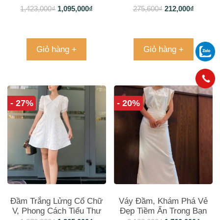
Tin, Phù Hợp Cho Mọi Dịp
1,423,000
₫
1,095,000
₫
275,600
₫
212,000
₫
Giỏ hàng +
Giỏ hàng +
- 27%
- 20%
Đầm Trắng Lửng Cổ Chữ
Váy Đầm, Khám Phá Vẻ
V, Phong Cách Tiểu Thư
Đẹp Tiềm Ẩn Trong Bạn