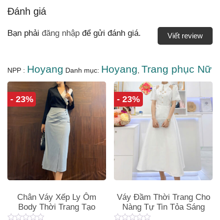
Đánh giá
Bạn phải
đăng nhập
để gửi đánh giá.
Viết review
Hoyang
Hoyang
Trang phục Nữ
NPP :
Danh mục:
,
- 23%
- 23%
Chân Váy Xếp Ly Ôm
Váy Đầm Thời Trang Cho
Body Thời Trang Tạo
Nàng Tự Tin Tỏa Sáng
Dáng Sang Trọng và Tự