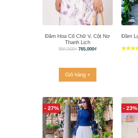
Đầm Hoa Cổ Chữ V, Cột Nơ
Đầm Lụ
Thanh Lịch
994,500
₫
765,000
₫
Được
xếp hạ
4.00
5 sao
Giỏ hàng +
- 27%
- 23%