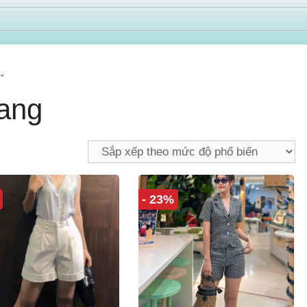
”
rang
- 23%