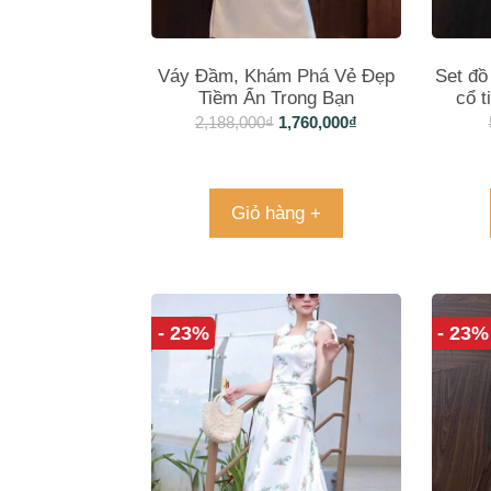
Váy Đầm, Khám Phá Vẻ Đẹp
Set đồ
Tiềm Ẩn Trong Bạn
cổ t
2,188,000
₫
1,760,000
₫
Giỏ hàng +
- 23%
- 23%