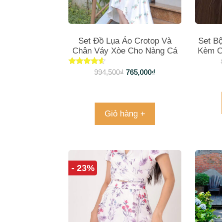
Set Đồ Lụa Áo Crotop Và
Set B
Chân Váy Xòe Cho Nàng Cá
Kèm C
Tính, Sành Điệu
Tha
Được xếp
994,500
₫
765,000
₫
hạng
4.40
5 sao
Giỏ hàng +
- 23%