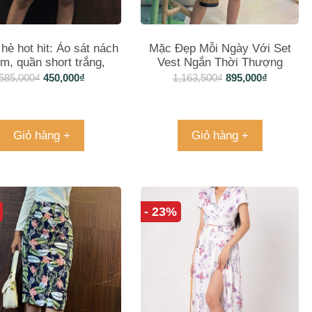
 hè hot hit: Áo sát nách
Mặc Đẹp Mỗi Ngày Với Set
im, quần short trắng,
Vest Ngắn Thời Thượng
Không thể bỏ lỡ
585,000
₫
450,000
₫
1,163,500
₫
895,000
₫
Giỏ hàng +
Giỏ hàng +
- 23%