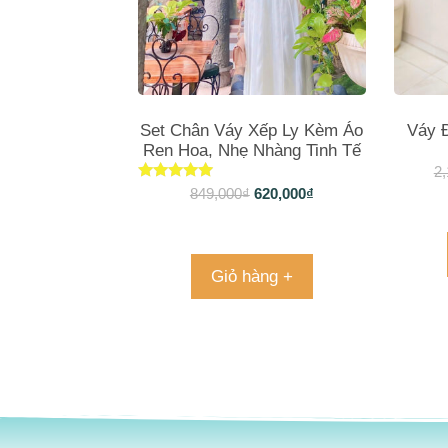
Set Chân Váy Xếp Ly Kèm Áo
Váy 
Ren Hoa, Nhẹ Nhàng Tinh Tế
Cho Phái Nữ
2,
Được xếp
849,000
₫
620,000
₫
hạng
5.00
5 sao
Giỏ hàng +