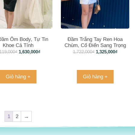
Đầm Ôm Body, Tự Tin
Đầm Trắng Tay Ren Hoa
Khoe Cá Tính
Chùm, Cổ Điển Sang Trọng
119,000
₫
1,630,000
₫
1,722,000
₫
1,325,000
₫
Giỏ hàng +
Giỏ hàng +
1
2
→