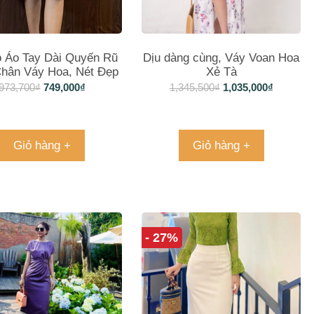
ộ Áo Tay Dài Quyến Rũ
Dịu dàng cùng, Váy Voan Hoa
hân Váy Hoa, Nét Đẹp
Xẻ Tà
nh Lịch Cho Mọi Dịp
973,700
₫
749,000
₫
1,345,500
₫
1,035,000
₫
Giỏ hàng +
Giỏ hàng +
- 27%