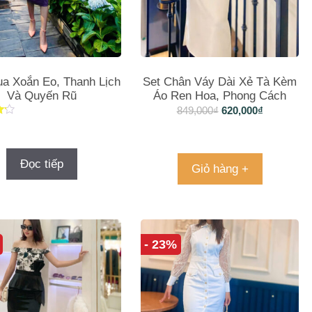
a Xoắn Eo, Thanh Lịch
Set Chân Váy Dài Xẻ Tà Kèm
Và Quyến Rũ
Áo Ren Hoa, Phong Cách
Thanh Lịch
849,000
₫
620,000
₫
ng
Đọc tiếp
Giỏ hàng +
- 23%