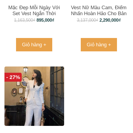
Mặc Đẹp Mỗi Ngày Với
Vest Nữ Màu Cam, Điểm
Set Vest Ngắn Thời
Nhấn Hoàn Hảo Cho Bản
Thượng
Thân
1,163,500
₫
895,000
₫
3,137,000
₫
2,290,000
₫
Giỏ hàng +
Giỏ hàng +
- 27%