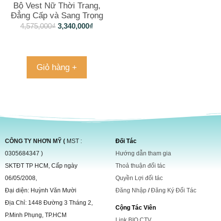
Bộ Vest Nữ Thời Trang,
Đẳng Cấp và Sang Trọng
Cho Các Quý Cô
4,575,000
₫
3,340,000
₫
Giỏ hàng +
CÔNG TY NHƠN MỸ (
MST :
Đối Tác
0305684347 )
Hướng dẫn tham gia
SKTĐT TP HCM, Cấp ngày
Thoả thuận đối tác
06/05/2008,
Quyền Lợi đối tác
Đại diện: Huỳnh Văn Mười
Đăng Nhập
/
Đăng Ký Đối Tác
Địa Chỉ: 1448 Đường 3 Tháng 2,
Cộng Tác Viên
P.Minh Phụng, TP.HCM
Link BIO CTV