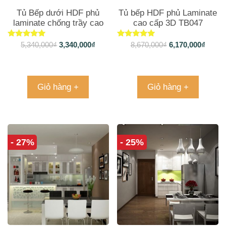
Tủ Bếp dưới HDF phủ
Tủ bếp HDF phủ Laminate
laminate chống trầy cao
cao cấp 3D TB047
cấp An Cường TB200
Được xếp
Được xếp
5,340,000
₫
3,340,000
₫
8,670,000
₫
6,170,000
₫
hạng
hạng
5.00
5.00
5 sao
5 sao
Giỏ hàng +
Giỏ hàng +
- 27%
- 25%