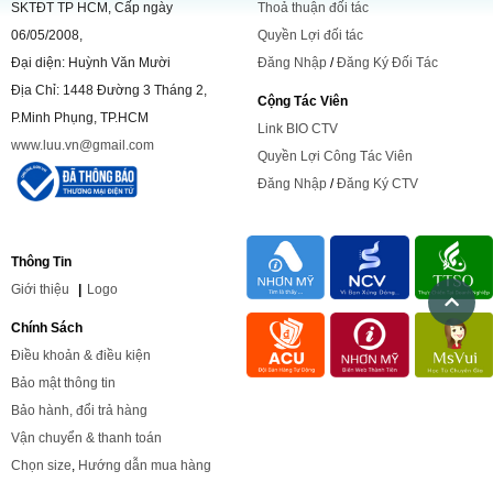
SKTĐT TP HCM, Cấp ngày
Thoả thuận đối tác
06/05/2008,
Quyền Lợi đối tác
Đại diện: Huỳnh Văn Mười
Đăng Nhập
/
Đăng Ký Đối Tác
Địa Chỉ: 1448 Đường 3 Tháng 2,
Cộng Tác Viên
P.Minh Phụng, TP.HCM
Link BIO CTV
www.luu.vn@gmail.com
Quyền Lợi Công Tác Viên
Đăng Nhập
/
Đăng Ký CTV
Thông Tin
Giới
thiệu
|
Logo
Chính Sách
Điều khoản & điều kiện
Bảo mật thông tin
Bảo hành, đổi trả hàng
Vận chuyển & thanh toán
Chọn size
,
Hướng dẫn mua hàng