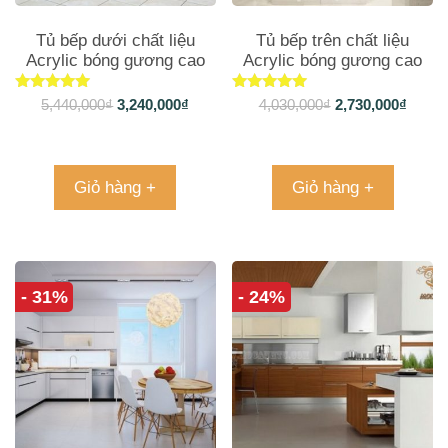
Tủ bếp dưới chất liệu
Tủ bếp trên chất liệu
Acrylic bóng gương cao
Acrylic bóng gương cao
cấp TB1073
cấp TB1073
Được xếp
Được xếp
5,440,000
₫
3,240,000
₫
4,030,000
₫
2,730,000
₫
hạng
hạng
5.00
5.00
5 sao
5 sao
Giỏ hàng +
Giỏ hàng +
- 31%
- 24%