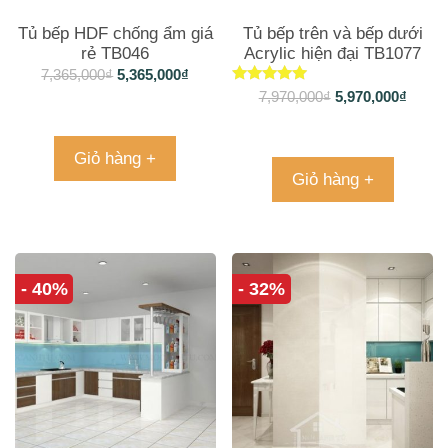
Tủ bếp HDF chống ẩm giá
Tủ bếp trên và bếp dưới
rẻ TB046
Acrylic hiện đại TB1077
7,365,000
₫
5,365,000
₫
Được xếp
7,970,000
₫
5,970,000
₫
hạng
5.00
5 sao
Giỏ hàng +
Giỏ hàng +
- 40%
- 32%