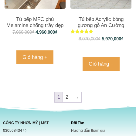
Tủ bếp MFC phủ
Tủ bếp Acrylic bóng
Melamine chống trầy đẹp
gương gỗ An Cường
TB052
TB1426
7,060,000
₫
4,960,000
₫
Được xếp
8,070,000
₫
5,970,000
₫
hạng
5.00
5 sao
Giỏ hàng +
Giỏ hàng +
1
2
→
CÔNG TY NHƠN MỸ (
MST :
Đối Tác
0305684347 )
Hướng dẫn tham gia