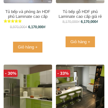
Tủ bếp và phòng ăn HDF
Tủ bếp gỗ HDF phủ
phủ Laminate cao cấp
Laminate cao cấp giá rẻ
TB1066
TB061
8,170,000
₫
6,170,000
₫
Được xếp
8,970,000
₫
6,170,000
₫
hạng
5.00
5 sao
Giỏ hàng +
Giỏ hàng +
- 30%
- 33%