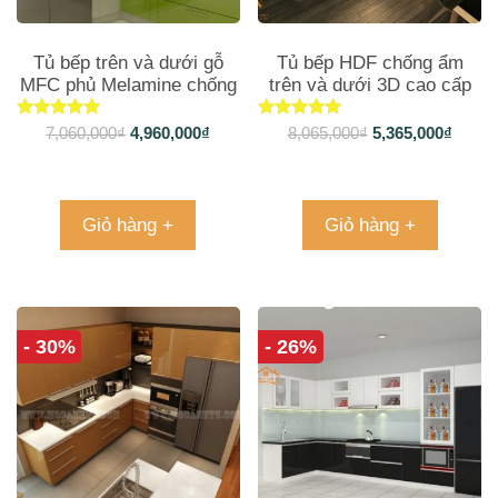
Tủ bếp trên và dưới gỗ
Tủ bếp HDF chống ẩm
MFC phủ Melamine chống
trên và dưới 3D cao cấp
trầy TB058
TB050
Được xếp
Được xếp
7,060,000
₫
4,960,000
₫
8,065,000
₫
5,365,000
₫
hạng
hạng
5.00
5.00
5 sao
5 sao
Giỏ hàng +
Giỏ hàng +
- 30%
- 26%