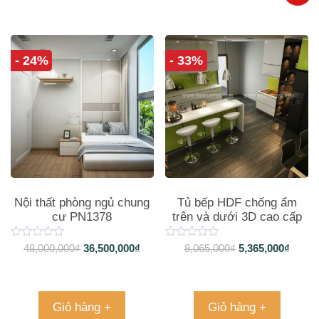
- 24%
- 33%
Nội thất phòng ngủ chung
Tủ bếp HDF chống ẩm
cư PN1378
trên và dưới 3D cao cấp
TB050
48,000,000
₫
36,500,000
₫
8,065,000
₫
5,365,000
₫
Giỏ hàng +
Giỏ hàng +