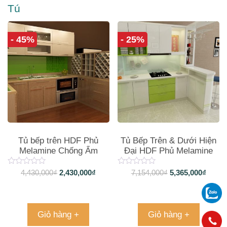
Tú
- 45%
- 25%
Tủ bếp trên HDF Phủ
Tủ Bếp Trên & Dưới Hiện
Melamine Chống Ẩm
Đại HDF Phủ Melamine
Chống Trầy TB170
4,430,000
₫
2,430,000
₫
7,154,000
₫
5,365,000
₫
Giỏ hàng +
Giỏ hàng +