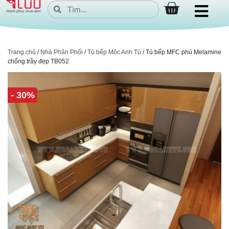
Trang chủ
/
Nhà Phân Phối
/
Tủ bếp Mộc Anh Tú
/ Tủ bếp MFC phủ Melamine
chống trầy đẹp TB052
- 30%