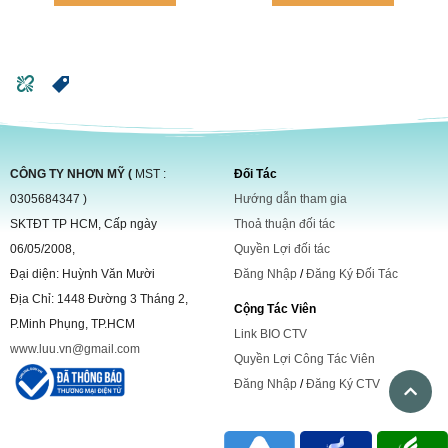
CÔNG TY NHƠN MỸ (
MST :
Đối Tác
0305684347 )
Hướng dẫn tham gia
SKTĐT TP HCM, Cấp ngày
Thoả thuận đối tác
06/05/2008,
Quyền Lợi đối tác
Đại diện: Huỳnh Văn Mười
Đăng Nhập
/
Đăng Ký Đối Tác
Địa Chỉ: 1448 Đường 3 Tháng 2,
Cộng Tác Viên
P.Minh Phụng, TP.HCM
Link BIO CTV
www.luu.vn@gmail.com
Quyền Lợi Công Tác Viên
Đăng Nhập
/
Đăng Ký CTV