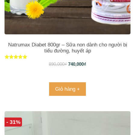
Natrumax Diabet 800gr – Sữa non dành cho người bị
tiểu đường, huyết áp
Được xếp
890,000
₫
740,000
₫
hạng
5.00
5 sao
Giỏ hàng +
- 31%