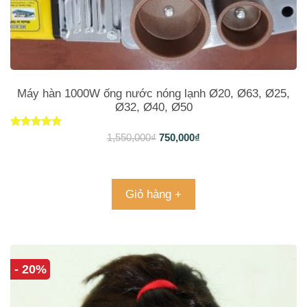
Máy hàn 1000W ống nước nóng lạnh Ø20, Ø63, Ø25,
Ø32, Ø40, Ø50
Được xếp
1,550,000
₫
750,000
₫
hạng
5.00
5 sao
Giỏ hàng +
- 20%