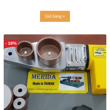
5.00
5 sao
Giỏ hàng +
- 18%