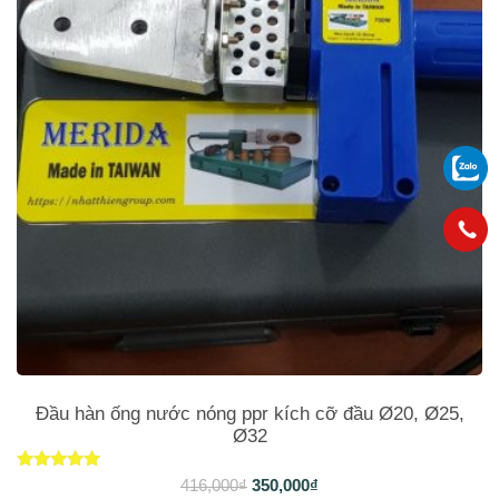
Đầu hàn ống nước nóng ppr kích cỡ đầu Ø20, Ø25,
Ø32
Được xếp
416,000
₫
350,000
₫
hạng