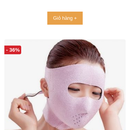
4.90
5 sao
Giỏ hàng +
- 36%