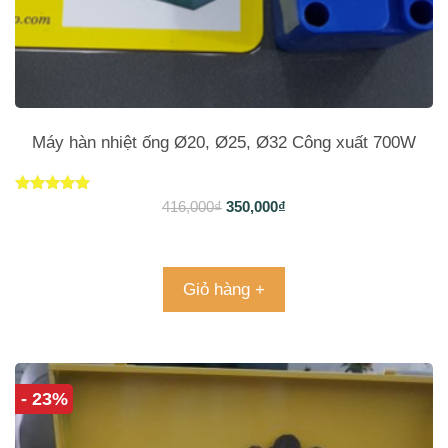
Máy hàn nhiệt ống Ø20, Ø25, Ø32 Công xuất 700W
Được xếp
416,000
₫
350,000
₫
hạng
4.73
5 sao
Giỏ hàng +
- 23%