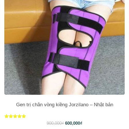
Gen trị chân vòng kiềng Jorzilano – Nhật bản
Được xếp
900,000
₫
600,000
₫
hạng