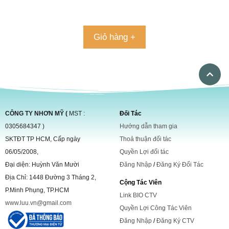
hạng
5.00
5 sao
Giỏ hàng +
CÔNG TY NHƠN MỸ (
MST :
Đối Tác
0305684347 )
Hướng dẫn tham gia
SKTĐT TP HCM, Cấp ngày
Thoả thuận đối tác
06/05/2008,
Quyền Lợi đối tác
Đại diện: Huỳnh Văn Mười
Đăng Nhập
/
Đăng Ký Đối Tác
Địa Chỉ: 1448 Đường 3 Tháng 2,
Cộng Tác Viên
P.Minh Phụng, TP.HCM
Link BIO CTV
www.luu.vn@gmail.com
Quyền Lợi Công Tác Viên
Đăng Nhập
/
Đăng Ký CTV