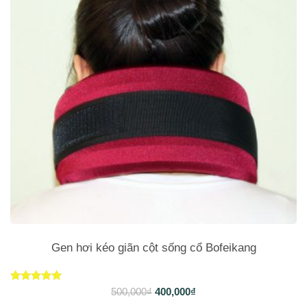
Gen hơi kéo giãn cột sống cổ Bofeikang
Được xếp
500,000
₫
400,000
₫
hạng