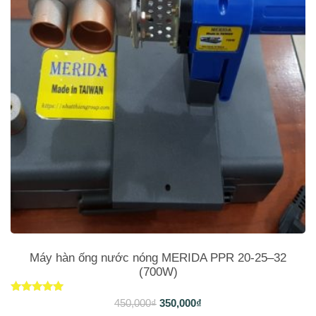
Máy hàn ống nước nóng MERIDA PPR 20-25–32
(700W)
Được xếp
450,000
₫
350,000
₫
hạng