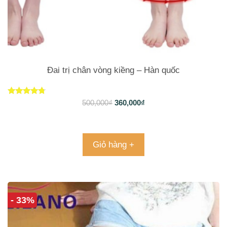
Đai trị chân vòng kiềng – Hàn quốc
Được xếp
500,000
₫
360,000
₫
hạng
4.57
5 sao
Giỏ hàng +
- 33%