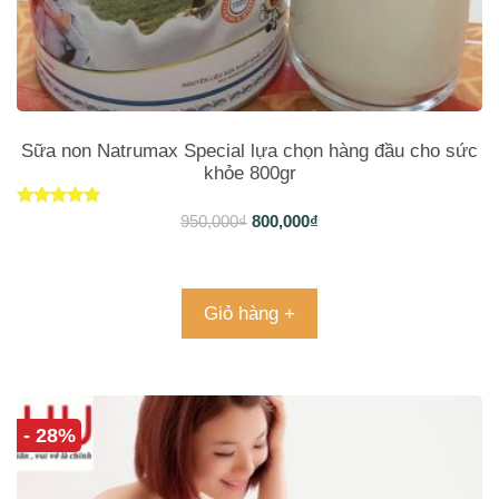
Sữa non Natrumax Special lựa chọn hàng đầu cho sức
khỏe 800gr
Được xếp
950,000
₫
800,000
₫
hạng
4.90
5 sao
Giỏ hàng +
- 28%