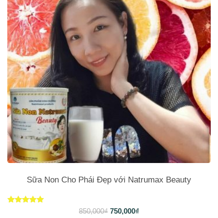
Sữa Non Cho Phái Đẹp với Natrumax Beauty
Được xếp
850,000
₫
750,000
₫
hạng