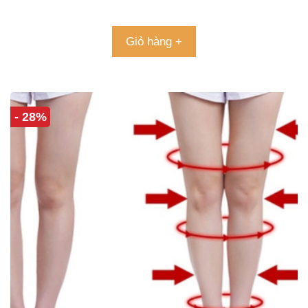
4.85
5 sao
Giỏ hàng +
- 28%