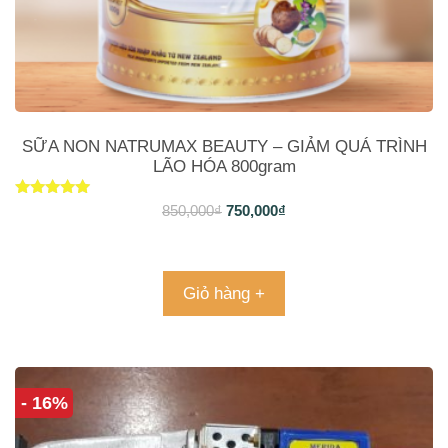
SỮA NON NATRUMAX BEAUTY – GIẢM QUÁ TRÌNH
LÃO HÓA 800gram
Được xếp
850,000
₫
750,000
₫
hạng
5.00
5 sao
Giỏ hàng +
- 16%