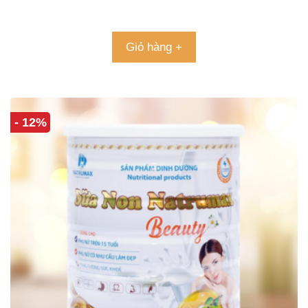
4.96
5 sao
Giỏ hàng +
- 12%