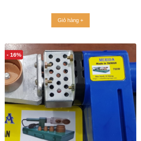
5.00
5 sao
Giỏ hàng +
- 16%