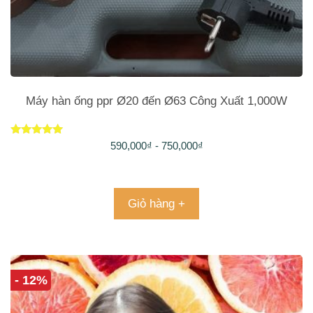
Máy hàn ống ppr Ø20 đến Ø63 Công Xuất 1,000W
Được xếp
590,000
₫
-
750,000
₫
hạng
5.00
5 sao
Giỏ hàng +
- 12%