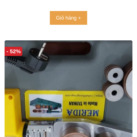
4.86
5 sao
Giỏ hàng +
- 52%