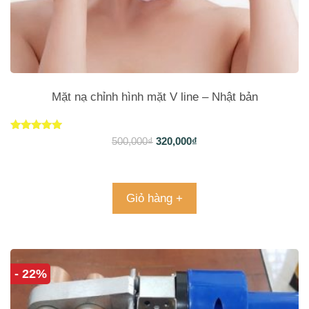
Mặt nạ chỉnh hình mặt V line – Nhật bản
Được xếp
500,000
₫
320,000
₫
hạng
4.93
5 sao
Giỏ hàng +
- 22%