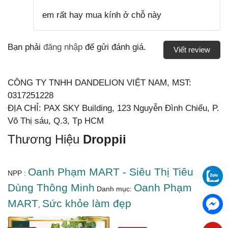
Được xếp
em rất hay mua kính ở chỗ này
hạng
5
5
sao
Bạn phải
đăng nhập
để gửi đánh giá.
Viết review
CÔNG TY TNHH DANDELION VIỆT NAM, MST:
0317251228
ĐỊA CHỈ: PAX SKY Building, 123 Nguyễn Đình Chiểu, P.
Võ Thị sáu, Q.3, Tp HCM
Thương Hiệu
Droppii
Oanh Phạm MART - Siêu Thị Tiêu
NPP :
Dùng Thông Minh
Oanh Phạm
Danh mục:
MART
Sức khỏe làm đẹp
,