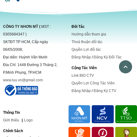
CÔNG TY NHƠN MỸ (
MST :
Đối Tác
0305684347 )
Hướng dẫn tham gia
SKTĐT TP HCM, Cấp ngày
Thoả thuận đối tác
06/05/2008,
Quyền Lợi đối tác
Đại diện: Huỳnh Văn Mười
Đăng Nhập
/
Đăng Ký Đối Tác
Địa Chỉ: 1448 Đường 3 Tháng 2,
Cộng Tác Viên
P.Minh Phụng, TP.HCM
Link BIO CTV
www.luu.vn@gmail.com
Quyền Lợi Công Tác Viên
Đăng Nhập
/
Đăng Ký CTV
Thông Tin
Giới
thiệu
|
Logo
Chính Sách