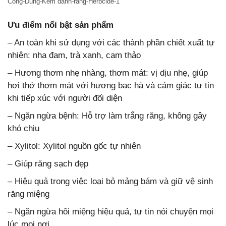
Cong-Dung-Kem danh-rang-Herbcide-1
Ưu điểm nổi bật sản phẩm
– An toàn khi sử dụng với các thành phần chiết xuất tự
nhiên: nha đam, trà xanh, cam thảo
– Hương thơm nhẹ nhàng, thơm mát: vị dịu nhẹ, giúp
hơi thở thơm mát với hương bạc hà và cảm giác tự tin
khi tiếp xúc với người đối diện
– Ngăn ngừa bệnh: Hỗ trợ làm trắng răng, không gây
khó chịu
– Xylitol: Xylitol nguồn gốc tự nhiên
– Giúp răng sạch đẹp
– Hiệu quả trong việc loại bỏ mảng bám và giữ vệ sinh
răng miệng
– Ngăn ngừa hôi miệng hiệu quả, tự tin nói chuyện mọi
lúc mọi nơi