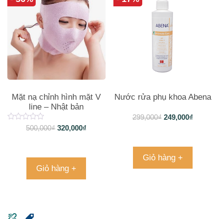
Mặt nạ chỉnh hình mặt V
Nước rửa phụ khoa Abena
line – Nhật bản
299,000
₫
249,000
₫
500,000
₫
320,000
₫
Giỏ hàng +
Giỏ hàng +