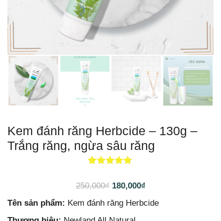
Kem đánh răng Herbcide – 130g –
Trắng răng, ngừa sâu răng
1
5.00
trên 5
dựa trên
250,000
₫
180,000
₫
đánh giá
Tên sản phẩm:
Kem đánh răng Herbcide
Thương hiệu:
Newland All Natural