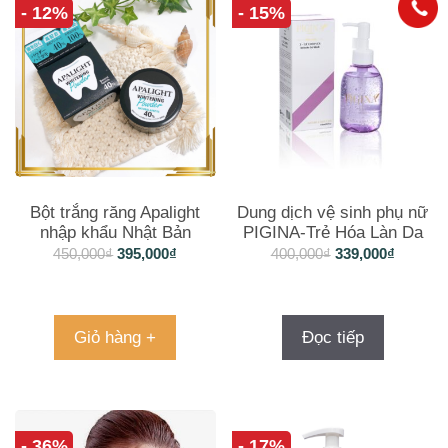
- 12%
- 15%
Bột trắng răng Apalight
Dung dịch vệ sinh phụ nữ
nhập khẩu Nhật Bản
PIGINA-Trẻ Hóa Làn Da
Vùng Kín
450,000
₫
395,000
₫
400,000
₫
339,000
₫
Giỏ hàng +
Đọc tiếp
- 36%
- 17%