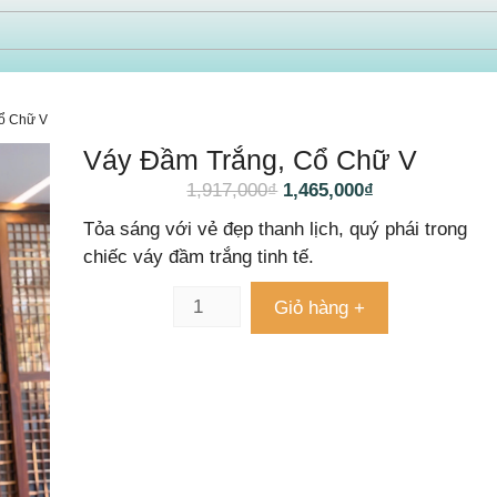
ổ Chữ V
Váy Đầm Trắng, Cổ Chữ V
1,917,000
₫
1,465,000
₫
Tỏa sáng với vẻ đẹp thanh lịch, quý phái trong
chiếc váy đầm trắng tinh tế.
Giỏ hàng +