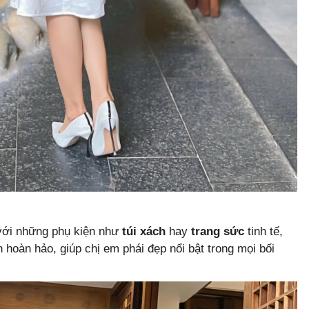
ới những phụ kiện như
túi xách
hay
trang sức
tinh tế,
hoàn hảo, giúp chị em phái đẹp nổi bật trong mọi bối