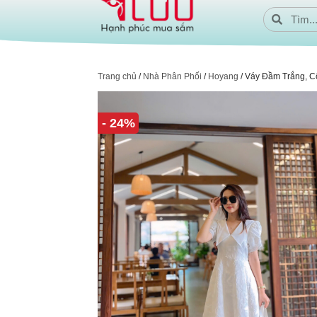
Trang chủ
/
Nhà Phân Phối
/
Hoyang
/ Váy Đầm Trắng, C
- 24%