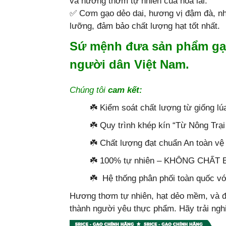
và hương thơm tự nhiên của hoa lài.
✅ Cơm gạo dẻo dai, hương vị đậm đà, n
lưỡng, đảm bảo chất lượng hạt tốt nhất.
Sứ mệnh đưa sản phẩm gạo 
người dân Việt Nam.
Chúng tôi
cam kết:
☘️ Kiểm soát chất lượng từ giống lú
☘️ Quy trình khép kín “Từ Nông Trạ
☘️ Chất lượng đạt chuẩn An toàn v
☘️ 100% tự nhiên – KHÔNG CHẤ
☘️ Hệ thống phân phối toàn quốc vớ
Hương thơm tự nhiên, hạt dẻo mềm, và đ
thành người yêu thực phẩm. Hãy trải ngh