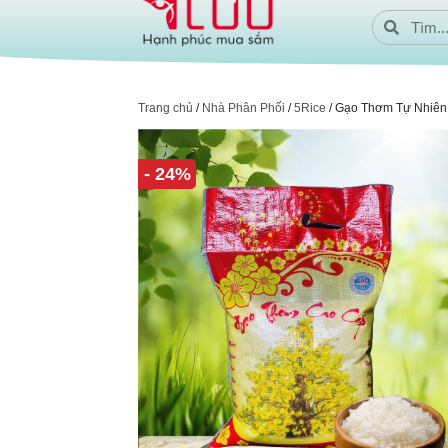
Trang chủ
/
Nhà Phân Phối
/
5Rice
/ Gạo Thơm Tự Nhiên
- 24%