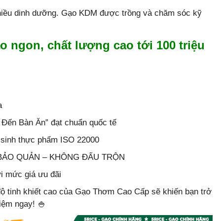
hiều dinh dưỡng. Gạo KDM được trồng và chăm sóc kỹ
ngon, chất lượng cao tới 100 triệu
a
i Đến Bàn Ăn” đạt chuẩn quốc tế
ệ sinh thực phẩm ISO 22000
T BẢO QUẢN – KHÔNG ĐẤU TRỘN
i mức giá ưu đãi
ộ tinh khiết cao của Gạo Thơm Cao Cấp sẽ khiến bạn trở
iệm ngay! 🍚