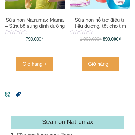
Sữa non Natrumax Mama
Sữa non hỗ trợ điều trị
– Sữa bổ sung dinh dưỡng
tiểu đường, tốt cho tim
cho mẹ và bé
mạch
790,000
₫
1,068,000
₫
890,000
₫
Giỏ hàng +
Giỏ hàng +
Sữa non Natrumax