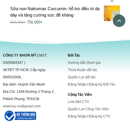
Sữa non Natrumax Curcumin- hỗ trợ điều trị dạ
dày và tăng cường sức đề kháng
850,000
₫
750,000
₫
CÔNG TY NHƠN MỸ (
MST :
Đối Tác
0305684347 )
Hướng dẫn tham gia
SKTĐT TP HCM, Cấp ngày
Thoả thuận đối tác
06/05/2008,
Quyền Lợi đối tác
Đại diện: Huỳnh Văn Mười
Đăng Nhập
/
Đăng Ký Đối Tác
Địa Chỉ: 1448 Đường 3 Tháng 2,
Cộng Tác Viên
P.Minh Phụng, TP.HCM
Link BIO CTV
www.luu.vn@gmail.com
Quyền Lợi Công Tác Viên
Đăng Nhập
/
Đăng Ký CTV