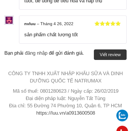
tuổi, dễ uống dễ tiêu hóa và hấp thụ
nvluu
–
Tháng 4 26, 2022
Được xếp
sản phẩm chất lượng tốt
hạng
5
5
sao
Bạn phải
đăng nhập
để gửi đánh giá.
Viết review
CÔNG TY TNHH XUẤT NHẬP KHẨU SỮA VÀ DINH
DƯỠNG QUỐC TẾ
NATRUMAX
Mã số thuế: 0801280623 / Ngày cấp: 26/02/2019
Đại diện pháp luật: Nguyễn Tất Tùng
Địa chỉ: 55 Đường 74 Phường 10, Quận 6, TP HCM
https://luu.vn/a0913600508