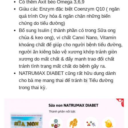
Có thêm Axit béo Omega 3,6,9
Giàu các Enzym đặc biệt Coenzym Q10 ( ngăn
quá trình Oxy hóa & ngăn chặn những biến
chứng do tiểu đường)
Bổ sung Isulin ( thành phần có trong Sữa ong
chúa & keo ong), vi chất Canxi Nano, Vitamin
khoáng chất để giúp cho người bệnh tiểu đường,
người ăn kiêng bảo vệ xương khớp tránh giòn
xương do mất chất & đẩy mạnh trao đổi chất
tránh tình trạng mất chất do bệnh gây ra.
NATRUMAX DIABET cũng rất hữu dụng dành
cho bà mẹ mang thai để tránh bị Tiểu đường
trong thai kỳ.