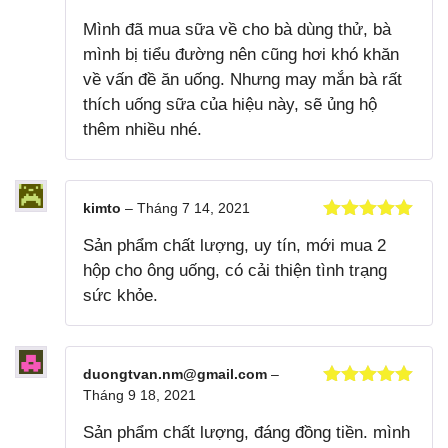
Được xếp
Mình đã mua sữa về cho bà dùng thử, bà
hạng
5
5
sao
mình bị tiểu đường nên cũng hơi khó khăn
về vấn đề ăn uống. Nhưng may mắn bà rất
thích uống sữa của hiệu này, sẽ ủng hộ
thêm nhiều nhé.
kimto
–
Tháng 7 14, 2021
Được xếp
Sản phẩm chất lượng, uy tín, mới mua 2
hạng
5
5
sao
hộp cho ông uống, có cải thiện tình trạng
sức khỏe.
duongtvan.nm@gmail.com
–
Tháng 9 18, 2021
Được xếp
hạng
5
5
Sản phẩm chất lượng, đáng đồng tiền. mình
sao