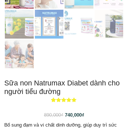
Sữa non Natrumax Diabet dành cho
người tiểu đường
13
4.85
trên 5
dựa trên
890,000
₫
740,000
₫
đánh giá
Bổ sung đạm và vi chất dinh dưỡng, giúp duy trì sức