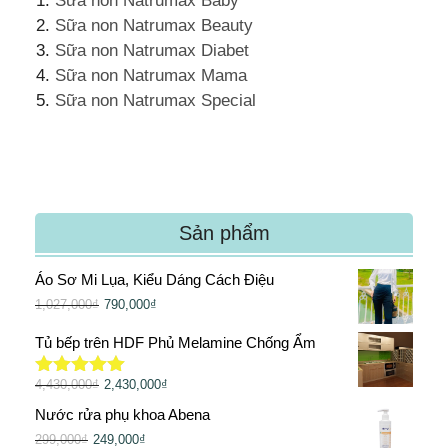
Sữa non Natrumax Baby
Sữa non Natrumax Beauty
Sữa non Natrumax Diabet
Sữa non Natrumax Mama
Sữa non Natrumax Special
Sản phẩm
Áo Sơ Mi Lụa, Kiểu Dáng Cách Điệu
1,027,000
₫
790,000
₫
Tủ bếp trên HDF Phủ Melamine Chống Ẩm
4,430,000
₫
2,430,000
₫
Được xếp
hạng
5.00
Nước rửa phụ khoa Abena
5 sao
299,000
₫
249,000
₫