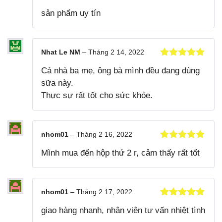
Được xếp
sản phẩm uy tín
hạng
5
5
sao
Nhat Le NM
–
Tháng 2 14, 2022
Được xếp
Cả nhà ba mẹ, ông bà mình đều đang dùng
hạng
5
5
sao
sữa này.
Thực sự rất tốt cho sức khỏe.
nhom01
–
Tháng 2 16, 2022
Được xếp
Mình mua đến hộp thứ 2 r, cảm thấy rất tốt
hạng
5
5
sao
nhom01
–
Tháng 2 17, 2022
Được xếp
giao hàng nhanh, nhân viên tư vấn nhiệt tình
hạng
5
5
sao