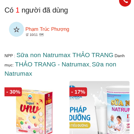
Có
1
người đã dùng
⭐
Phạm Trúc Phượng
🛒 10/11
🗺️
Sữa non Natrumax THẢO TRANG
NPP :
Danh
THẢO TRANG - Natrumax
Sữa non
mục:
,
Natrumax
- 30%
- 17%