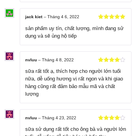
jack kiet
–
Tháng 4 6, 2022
Được xếp
sản phẩm uy tín, chất lượng, mình đang sử
hạng
5
5
sao
dụng và sẽ ủng hộ tiếp
nvluu
–
Tháng 4 8, 2022
Được xếp
sữa rất tốt ạ, thích hợp cho người lớn tuổi
hạng
4
5
sao
nữa, dễ uống hương vị rất ngon và khi giao
hàng cũng rất đảm bảo mẫu mã và chất
lượng
nvluu
–
Tháng 4 23, 2022
Được xếp
sữa sử dụng rất tốt cho ông bà và người lớn
hạng
4
5
sao