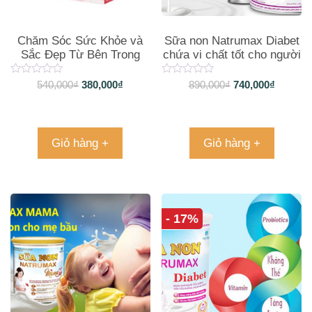
Chăm Sóc Sức Khỏe và
Sữa non Natrumax Diabet
Sắc Đẹp Từ Bên Trong
chứa vi chất tốt cho người
Với Sữa Chua VNV Dạng
yếu và người lớn tuổi
Bột Pha Sẵn!
540,000
₫
380,000
₫
890,000
₫
740,000
₫
Giỏ hàng +
Giỏ hàng +
- 17%