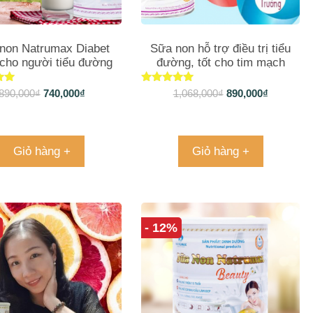
non Natrumax Diabet
Sữa non hỗ trợ điều trị tiểu
cho người tiểu đường
đường, tốt cho tim mạch
xếp
Được xếp
890,000
₫
740,000
₫
1,068,000
₫
890,000
₫
hạng
4.88
o
5 sao
Giỏ hàng +
Giỏ hàng +
- 12%