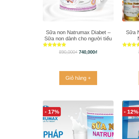
Sữa non Natrumax Diabet –
Sữa 
Sữa non dành cho người tiểu
đường, người cao tuổi
Được xếp
Được 
890,000
₫
740,000
₫
hạng
hạn
4.78
4.96
5 sao
5 sa
Giỏ hàng +
- 17%
- 12%