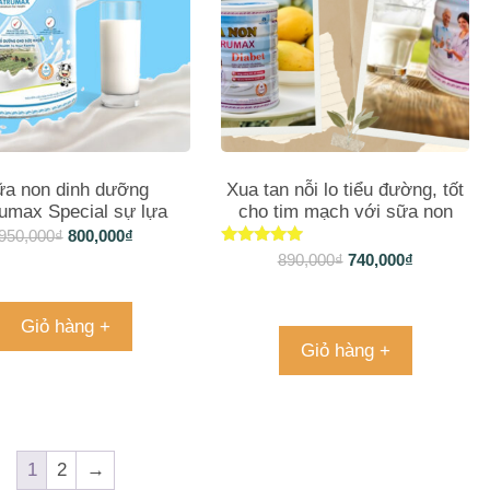
ữa non dinh dưỡng
Xua tan nỗi lo tiểu đường, tốt
umax Special sự lựa
cho tim mạch với sữa non
n hàng đầu gia đình
Natrumax 800gam
950,000
₫
800,000
₫
Được xếp
890,000
₫
740,000
₫
hạng
5.00
5 sao
Giỏ hàng +
Giỏ hàng +
1
2
→