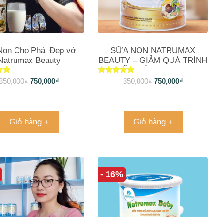
Non Cho Phái Đẹp với
SỮA NON NATRUMAX
Natrumax Beauty
BEAUTY – GIẢM QUÁ TRÌNH
LÃO HÓA 800gram
xếp
Được xếp
850,000
₫
750,000
₫
850,000
₫
750,000
₫
g
hạng
5.00
o
5 sao
Giỏ hàng +
Giỏ hàng +
- 16%