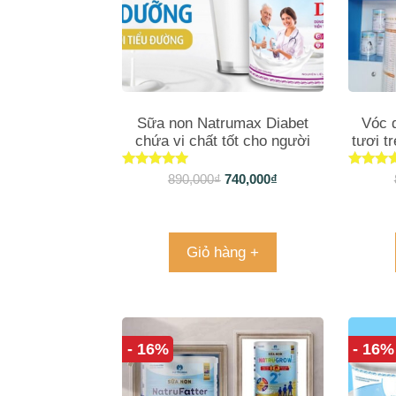
Sữa non Natrumax Diabet
Vóc 
chứa vi chất tốt cho người
tươi t
yếu và người lớn tuổi
Được xếp
Được 
890,000
₫
740,000
₫
hạng
hạn
5.00
5.00
5 sao
5 sa
Giỏ hàng +
- 16%
- 16%