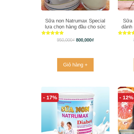
Sữa non Natrumax Special
Sữa 
lựa chọn hàng đầu cho sức
dành 
khỏe 800gr
Được xếp
Được 
950,000
₫
800,000
₫
hạng
hạng
4.90
4.85
5 sao
5 sa
Giỏ hàng +
- 17%
- 12%