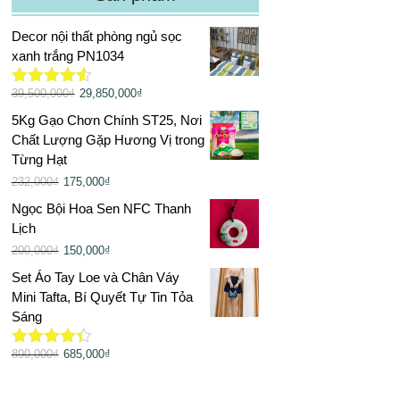
Decor nội thất phòng ngủ sọc
xanh trắng PN1034
39,500,000
₫
29,850,000
₫
Được xếp
hạng
4.50
5Kg Gạo Chơn Chính ST25, Nơi
5 sao
Chất Lượng Gặp Hương Vị trong
Từng Hạt
232,000
₫
175,000
₫
Ngọc Bội Hoa Sen NFC Thanh
Lịch
200,000
₫
150,000
₫
Set Áo Tay Loe và Chân Váy
Mini Tafta, Bí Quyết Tự Tin Tỏa
Sáng
890,000
₫
685,000
₫
Được xếp
hạng
4.33
5 sao