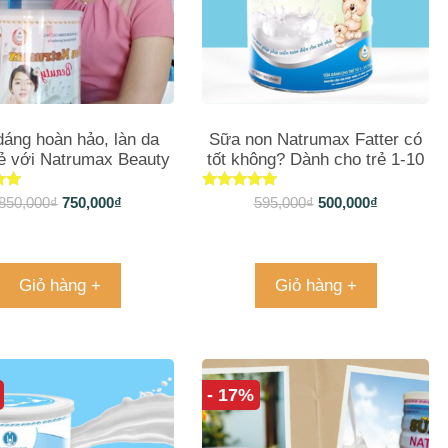
dáng hoàn hảo, làn da
Sữa non Natrumax Fatter có
rẻ với Natrumax Beauty
tốt không? Dành cho trẻ 1-10
tuổi
xếp
Được xếp
850,000
₫
750,000
₫
595,000
₫
500,000
₫
g
hạng
4.80
o
5 sao
Giỏ hàng +
Giỏ hàng +
- 17%