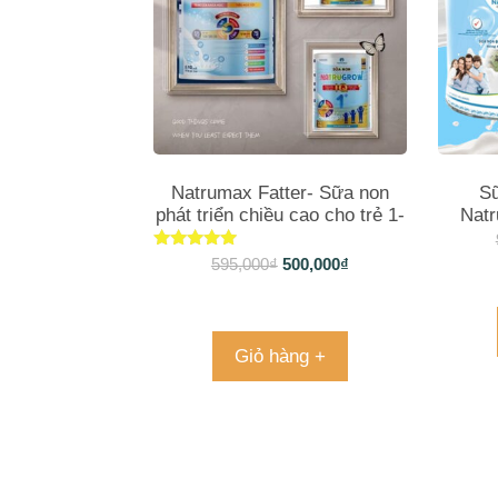
Natrumax Fatter- Sữa non
S
phát triển chiều cao cho trẻ 1-
Natr
10 tuổi
chọ
Được xếp
595,000
₫
500,000
₫
hạng
5.00
5 sao
Giỏ hàng +