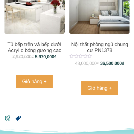
Tủ bếp trên và bếp dưới
Nội thất phòng ngủ chung
Acrylic bóng gương cao
cư PN1378
cấp phối màu TB1076
7,970,000
₫
5,970,000
₫
48,000,000
₫
36,500,000
₫
Giỏ hàng +
Giỏ hàng +