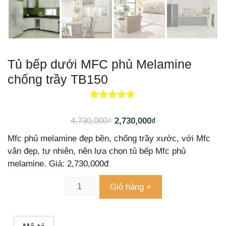
Tủ bếp dưới MFC phủ Melamine
chống trầy TB150
6
5.00
trên 5
dựa trên
4,730,000
₫
2,730,000
₫
đánh giá
Mfc phủ melamine đẹp bền, chống trầy xước, với Mfc
vân đẹp, tự nhiên, nên lựa chọn tủ bếp Mfc phủ
melamine. Giá: 2,730,000đ
Giỏ hàng +