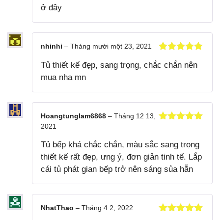
ở đây
nhinhi
–
Tháng mười một 23, 2021
Được xếp
Tủ thiết kế đẹp, sang trọng, chắc chắn nên
hạng
5
5
sao
mua nha mn
Hoangtunglam6868
–
Tháng 12 13,
2021
Được xếp
hạng
5
5
Tủ bếp khá chắc chắn, màu sắc sang trọng
sao
thiết kế rất đẹp, ưng ý, đơn giản tinh tế. Lắp
cái tủ phát gian bếp trở nên sáng sủa hẵn
NhatThao
–
Tháng 4 2, 2022
Được xếp