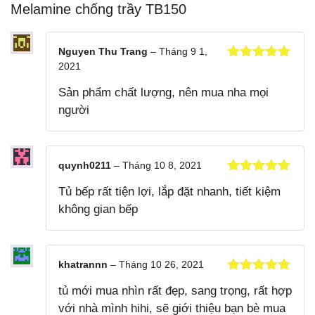
Melamine chống trầy TB150
Nguyen Thu Trang
–
Tháng 9 1,
2021
Được xếp
hạng
5
5
Sản phẩm chất lượng, nên mua nha mọi
sao
người
quynh0211
–
Tháng 10 8, 2021
Được xếp
Tủ bếp rất tiện lợi, lắp đặt nhanh, tiết kiệm
hạng
5
5
sao
không gian bếp
khatrannn
–
Tháng 10 26, 2021
Được xếp
tủ mới mua nhìn rất đẹp, sang trọng, rất hợp
hạng
5
5
sao
với nhà mình hihi, sẽ giới thiệu bạn bè mua