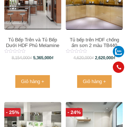
Tủ Bếp Trên và Tủ Bếp
Tủ bếp trên HDF chống
Dưới HDF Phủ Melamine
ẩm sơn 2 màu TB440
Chống Trầy TB008
8,154,000
₫
5,365,000
₫
4,620,000
₫
2,620,000
₫
Giỏ hàng +
Giỏ hàng +
- 25%
- 24%