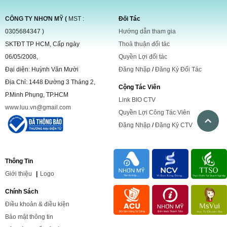
CÔNG TY NHƠN MỸ (
MST :
Đối Tác
0305684347 )
Hướng dẫn tham gia
SKTĐT TP HCM, Cấp ngày
Thoả thuận đối tác
06/05/2008,
Quyền Lợi đối tác
Đại diện: Huỳnh Văn Mười
Đăng Nhập
/
Đăng Ký Đối Tác
Địa Chỉ: 1448 Đường 3 Tháng 2,
Cộng Tác Viên
P.Minh Phụng, TP.HCM
Link BIO CTV
www.luu.vn@gmail.com
Quyền Lợi Công Tác Viên
Đăng Nhập
/
Đăng Ký CTV
Thông Tin
Giới
thiệu
|
Logo
Chính Sách
Điều khoản & điều kiện
Bảo mật thông tin