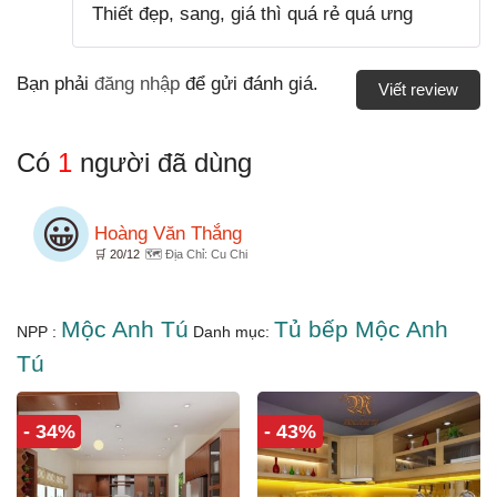
Thiết đẹp, sang, giá thì quá rẻ quá ưng
hạng
5
5
sao
Bạn phải
đăng nhập
để gửi đánh giá.
Viết review
Có
1
người đã dùng
😀
Hoàng Văn Thắng
🛒 20/12
🗺️ Địa Chỉ: Cu Chi
Mộc Anh Tú
Tủ bếp Mộc Anh
NPP :
Danh mục:
Tú
- 34%
- 43%