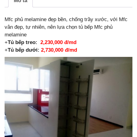
Mô tả
Mfc phủ melamine đẹp bền, chống trầy xước, với Mfc
vân đẹp, tự nhiên, nên lựa chọn tủ bếp Mfc phủ
melamine
+
Tủ bếp treo:
2,230,000
đ/md
+
Tủ bếp dưới:
2,730,000 đ/md