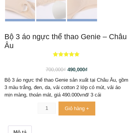
Bộ 3 áo ngực thể thao Genie – Châu
Âu
1
5.00
trên 5
dựa trên
700,000
₫
490,000
₫
đánh giá
Bộ 3 áo ngực thể thao Genie sản xuất tại Châu Âu, gồm
3 màu trắng, đen, da, vải cotton 2 lớp có mút, vải áo
mịn màng, thoán mát, giá 490.000vnđ/ 3 cái
Giỏ hàng +
Mô tả