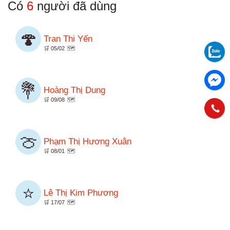
Có
6
người đã dùng
🍄
Tran Thi Yến
🛒 05/02
🗺️
💐
Hoàng Thị Dung
🛒 09/08
🗺️
🍈
Phạm Thị Hương Xuân
🛒 08/01
🗺️
⭐
Lê Thị Kim Phương
🛒 17/07
🗺️