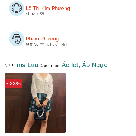
💮
Lê Thị Kim Phương
🛒 14/07
🗺️
🎅
Phạm Phương
🛒 04/06
🗺️ Tp Hồ Chí Minh
ms Luu
Áo lót, Áo Ngực
NPP :
Danh mục:
- 23%