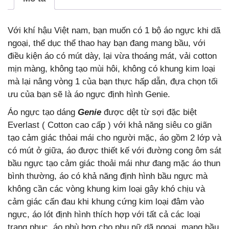
Với khí hậu Việt nam, bạn muốn có 1 bộ áo ngực khi dã
ngoại, thể dục thể thao hay bạn đang mang bầu, với
điều kiện áo có mút dày, lại vừa thoáng mát, vải cotton
mịn màng, không tạo mùi hôi, không có khung kim loại
mà lại nâng vòng 1 của bạn thực hấp dẫn, đựa chọn tối
ưu của bạn sẽ là áo ngực định hình Genie.
Áo ngực tạo dáng
Genie
được dệt từ sợi đặc biệt
Everlast ( Cotton cao cấp ) với khả năng siêu co giãn
tạo cảm giác thỏai mái cho người mặc, áo gồm 2 lớp và
có mút ở giữa, áo được thiết kế với đường cong ôm sát
bầu ngực tạo cảm giác thoải mái như đang mặc áo thun
bình thường, áo có khả năng định hình bầu ngực mà
không cần các vòng khung kim loại gây khó chịu và
cảm giác cấn đau khi khung cứng kim loại đâm vào
ngực, áo lót định hình thích hợp với tất cả các loại
trang phục, áo phù hợp cho phụ nữ dã ngoại, mang bầu,