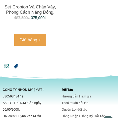
Set Croptop Và Chân Váy,
Phong Cách Năng Động,
Sành Điệu
487,500
₫
375,000
₫
Giỏ hàng +
CÔNG TY NHƠN MỸ (
MST :
Đối Tác
0305684347 )
Hướng dẫn tham gia
SKTĐT TP HCM, Cấp ngày
Thoả thuận đối tác
06/05/2008,
Quyền Lợi đối tác
Đại diện: Huỳnh Văn Mười
Đăng Nhập
/
Đăng Ký Đối Tác