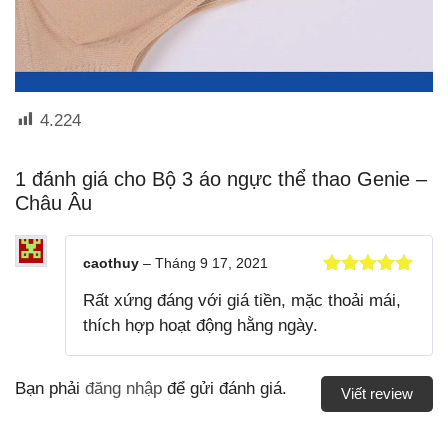
4.224
1 đánh giá cho
Bộ 3 áo ngực thể thao Genie –
Châu Âu
caothuy
–
Tháng 9 17, 2021
Được xếp
Rất xứng đáng với giá tiền, mặc thoải mái,
hạng
5
5
sao
thích hợp hoạt động hằng ngày.
Bạn phải
đăng nhập
để gửi đánh giá.
Viết review