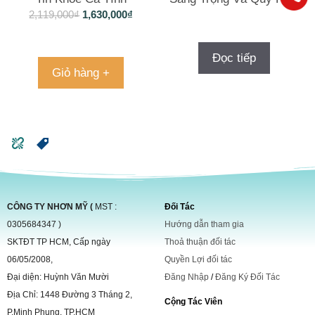
2,119,000
₫
1,630,000
₫
Đọc tiếp
Giỏ hàng +
CÔNG TY NHƠN MỸ (
MST :
Đối Tác
0305684347 )
Hướng dẫn tham gia
SKTĐT TP HCM, Cấp ngày
Thoả thuận đối tác
06/05/2008,
Quyền Lợi đối tác
Đại diện: Huỳnh Văn Mười
Đăng Nhập
/
Đăng Ký Đối Tác
Địa Chỉ: 1448 Đường 3 Tháng 2,
Cộng Tác Viên
P.Minh Phụng, TP.HCM