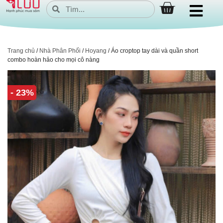
Trang chủ
/
Nhà Phân Phối
/
Hoyang
/ Áo croptop tay dài và quần short
combo hoàn hảo cho mọi cô nàng
- 23%