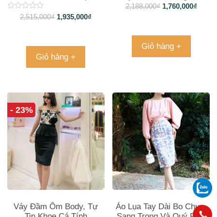
2,188,000
₫
1,760,000
₫
2,515,000
₫
1,935,000
₫
Giỏ hàng +
Giỏ hàng +
- 23%
Váy Đầm Ôm Body, Tự
Áo Lụa Tay Dài Bo Chun,
Tin Khoe Cá Tính
Sang Trọng Và Quý Phái