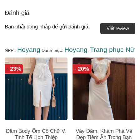
Đánh giá
Bạn phải
đăng nhập
để gửi đánh giá.
Viết review
Hoyang
Hoyang
Trang phục Nữ
NPP :
Danh mục:
,
- 23%
- 20%
Đầm Body Ôm Cổ Chữ V,
Váy Đầm, Khám Phá Vẻ
Tinh Tế Lịch Thiệp
Đẹp Tiềm Ẩn Trong Bạn