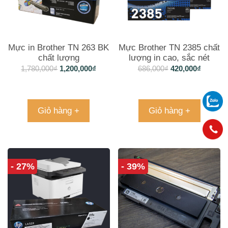
Mực in Brother TN 263 BK
Mực Brother TN 2385 chất
chất lượng
lượng in cao, sắc nét
1,780,000
₫
1,200,000
₫
686,000
₫
420,000
₫
Giỏ hàng +
Giỏ hàng +
- 27%
- 39%