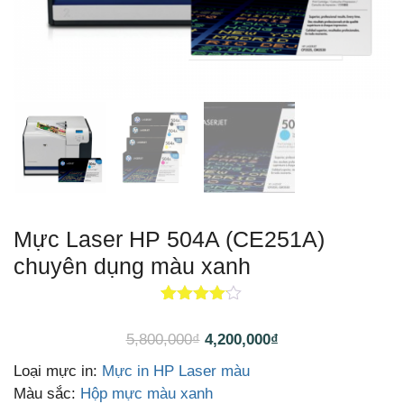
Mực Laser HP 504A (CE251A)
chuyên dụng màu xanh
1
4.00
trên
5 dựa
5,800,000
₫
4,200,000
₫
trên
đánh
giá
Loại mực in:
Mực in HP Laser màu
Màu sắc:
Hộp mực màu xanh