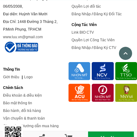
06/05/2008,
Quyền Lợi đối tác
Đại diện: Huỳnh Văn Mười
Đăng Nhập
/
Đăng Ký Đối Tác
Địa Chỉ: 1448 Đường 3 Tháng 2,
Cộng Tác Viên
P.Minh Phụng, TP.HCM
Link BIO CTV
www.luu.vn@gmail.com
Quyền Lợi Công Tác Viên
Đăng Nhập
/
Đăng Ký CTV
Thông Tin
Giới
thiệu
|
Logo
Chính Sách
Điều khoản & điều kiện
Bảo mật thông tin
Bảo hành, đổi trả hàng
Vận chuyển & thanh toán
Chọn size
,
Hướng dẫn mua hàng