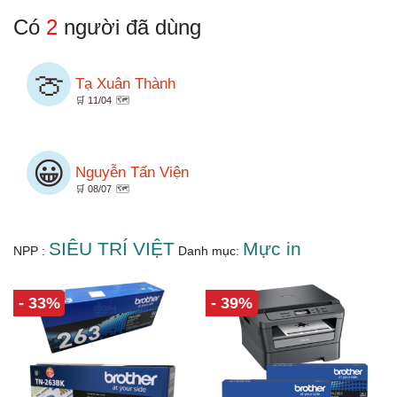
Có
2
người đã dùng
🍈
Tạ Xuân Thành
🛒 11/04
🗺️
😀
Nguyễn Tấn Viện
🛒 08/07
🗺️
SIÊU TRÍ VIỆT
Mực in
NPP :
Danh mục:
- 33%
- 39%