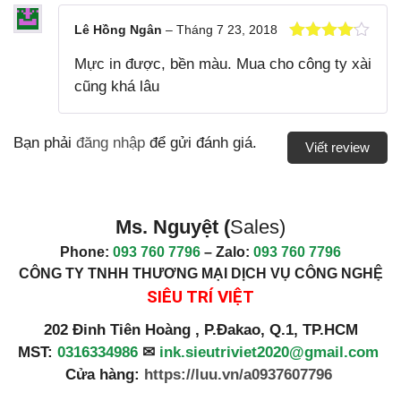
Lê Hồng Ngân
–
Tháng 7 23, 2018
Được xếp
Mực in được, bền màu. Mua cho công ty xài
hạng
4
5
sao
cũng khá lâu
Bạn phải
đăng nhập
để gửi đánh giá.
Viết review
Ms. Nguyệt (
Sales)
Phone:
093 760 7796
– Zalo:
093 760 7796
CÔNG TY TNHH THƯƠNG MẠI DỊCH VỤ CÔNG NGHỆ
SIÊU TRÍ VIỆT
202 Đinh Tiên Hoàng , P.Đakao, Q.1, TP.HCM
MST:
0316334986
✉
ink.sieutriviet2020@gmail.com
Cửa hàng:
https://luu.vn/a0937607796