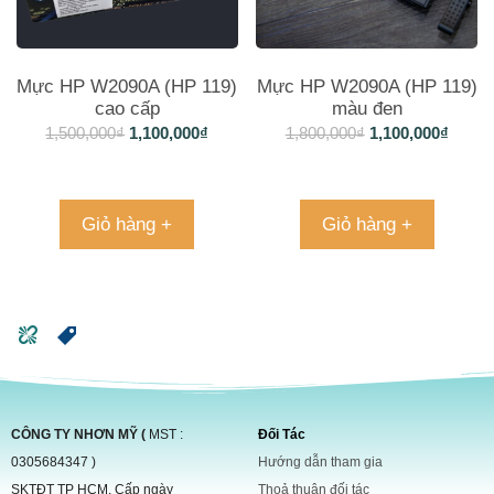
Mực HP W2090A (HP 119)
Mực HP W2090A (HP 119)
cao cấp
màu đen
1,500,000
₫
1,100,000
₫
1,800,000
₫
1,100,000
₫
Giỏ hàng +
Giỏ hàng +
CÔNG TY NHƠN MỸ (
MST :
Đối Tác
0305684347 )
Hướng dẫn tham gia
SKTĐT TP HCM, Cấp ngày
Thoả thuận đối tác