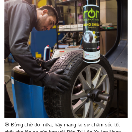
🎯 Đừng chờ đợi nữa, hãy mang lại sự chăm sóc tốt