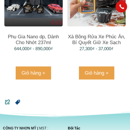
Phụ Gia Nano dp, Dành
Xà Bông Rửa Xe Phúc Ân,
Cho Nhớt 237ml
Bí Quyết Giữ Xe Sạch
Bóng Tinh Tươm
644,000
₫
-
890,000
₫
27,300
₫
-
37,000
₫
Giỏ hàng +
Giỏ hàng +
CÔNG TY NHƠN MỸ (
MST :
Đối Tác