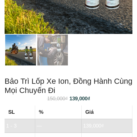
Bảo Trì Lốp Xe Ion, Đồng Hành Cùng
Mọi Chuyến Đi
150,000
₫
139,000
₫
SL
%
Giá
1 - 3
—
139,000
₫