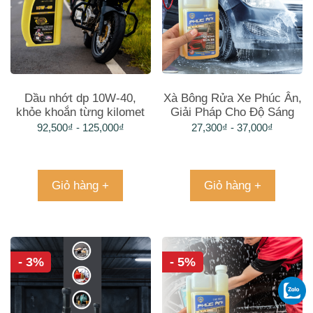
Dầu nhớt dp 10W-40,
Xà Bông Rửa Xe Phúc Ân,
khỏe khoắn từng kilomet
Giải Pháp Cho Độ Sáng
Bóng 473ml
92,500
₫
-
125,000
₫
27,300
₫
-
37,000
₫
Giỏ hàng +
Giỏ hàng +
- 3%
- 5%