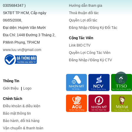
0305684347 )
Hướng dẫn tham gia
SKTĐT TP HCM, Cấp ngày
Thoả thuận đối tác
06/05/2008,
Quyền Lợi đối tác
Đại diện: Huỳnh Văn Mười
Đăng Nhập
/
Đăng Ký Đối Tác
Địa Chỉ: 1448 Đường 3 Tháng 2,
Cộng Tác Viên
P.Minh Phụng, TP.HCM
Link BIO CTV
www.luu.vn@gmail.com
Quyền Lợi Công Tác Viên
Đăng Nhập
/
Đăng Ký CTV
Thông Tin
Giới
thiệu
|
Logo
Chính Sách
Điều khoản & điều kiện
Bảo mật thông tin
Bảo hành, đổi trả hàng
Vận chuyển & thanh toán