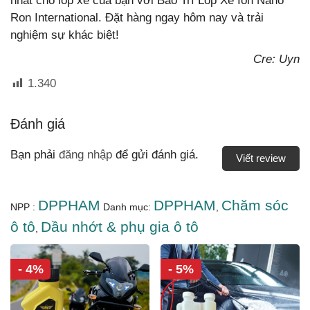
nhất cho lốp xe của bạn với Bảo Trì Lốp Xe Ion Nano
Ron International. Đặt hàng ngay hôm nay và trải
nghiệm sự khác biệt!
Cre: Uyn
1.340
Đánh giá
Bạn phải
đăng nhập
để gửi đánh giá.
Viết review
DPPHAM
DPPHAM
Chăm sóc
NPP :
Danh mục:
,
ô tô
Dầu nhớt & phụ gia ô tô
,
- 4%
- 5%