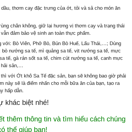
 dầu, thơm cay đặc trưng của ớt, tỏi và sả cho món ăn
ùng chân không, giữ lại hương vị thơm cay và trạng thái
vẫn đảm bảo vệ sinh an toàn thực phẩm.
 với: Bò Viên, Phở Bò, Bún Bò Huế, Lẩu Thái,…; Dùng
 bò nướng sa tế, mì quảng sa tế, vịt nướng sa tế, mực
sa tế, gà rán sốt sa tế, chim cút nướng sa tế, canh mực
tế hải sản,…
thì với Ớt khô Sa Tế đặc sản, bạn sẽ không bao giờ phải
m này sẽ là điểm nhấn cho mỗi bữa ăn của bạn, tạo ra
ầy hấp dẫn.
 khác biệt nhé!
ết thêm thông tin và tìm hiểu cách chúng
có thể giúp bạn!