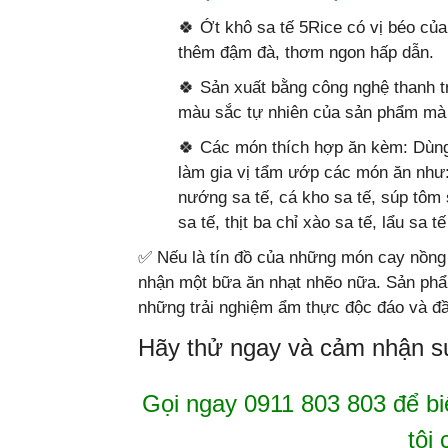
🍀 Ớt khô sa tế 5Rice có vị béo của
thêm đậm đà, thơm ngon hấp dẫn.
🍀 Sản xuất bằng công nghệ thanh tr
màu sắc tự nhiên của sản phẩm mà 
🍀 Các món thích hợp ăn kèm: Dùng
làm gia vị tẩm ướp các món ăn như:
nướng sa tế, cá kho sa tế, súp tôm 
sa tế, thịt ba chỉ xào sa tế, lẩu sa 
✅
Nếu là tín đồ của những món cay nồng 
nhận một bữa ăn nhạt nhẽo nữa. Sản phẩ
những trải nghiệm ẩm thực độc đáo và đ
Hãy thử ngay và cảm nhận sự
Gọi ngay 0911 803 803 để bi
tôi 