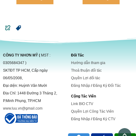
CÔNG TY NHƠN MỸ (
MST :
Đối Tác
0305684347 )
Hướng dẫn tham gia
SKTĐT TP HCM, Cấp ngày
Thoả thuận đối tác
06/05/2008,
Quyền Lợi đối tác
Đại diện: Huỳnh Văn Mười
Đăng Nhập
/
Đăng Ký Đối Tác
Địa Chỉ: 1448 Đường 3 Tháng 2,
Cộng Tác Viên
P.Minh Phụng, TP.HCM
Link BIO CTV
www.luu.vn@gmail.com
Quyền Lợi Công Tác Viên
Đăng Nhập
/
Đăng Ký CTV