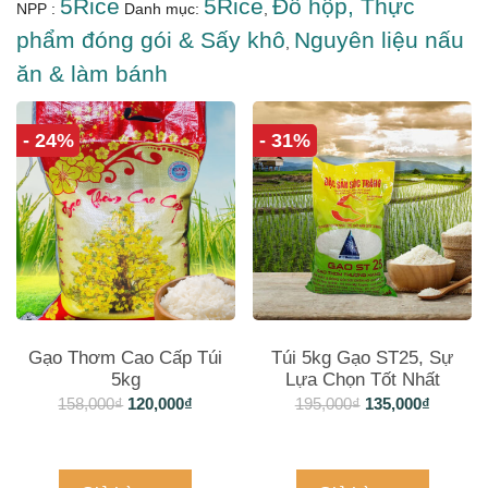
5Rice
5Rice
Đồ hộp, Thực
NPP :
Danh mục:
,
phẩm đóng gói & Sấy khô
Nguyên liệu nấu
,
ăn & làm bánh
- 24%
- 31%
Gạo Thơm Cao Cấp Túi
Túi 5kg Gạo ST25, Sự
5kg
Lựa Chọn Tốt Nhất
158,000
₫
120,000
₫
195,000
₫
135,000
₫