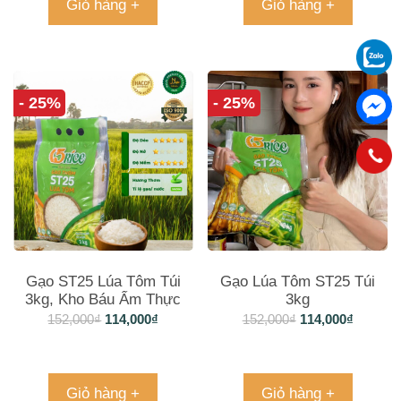
Giỏ hàng +
Giỏ hàng +
- 25%
- 25%
Gạo ST25 Lúa Tôm Túi
Gạo Lúa Tôm ST25 Túi
3kg, Kho Báu Ẩm Thực
3kg
Trong Tầm Tay Gia Đình
152,000
₫
114,000
₫
152,000
₫
114,000
₫
Giỏ hàng +
Giỏ hàng +