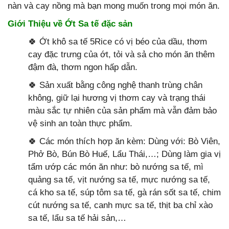
nàn và cay nồng mà bạn mong muốn trong mọi món ăn.
Giới Thiệu về Ớt Sa tế đặc sản
🍀 Ớt khô sa tế 5Rice có vị béo của dầu, thơm
cay đặc trưng của ớt, tỏi và sả cho món ăn thêm
đậm đà, thơm ngon hấp dẫn.
🍀 Sản xuất bằng công nghệ thanh trùng chân
không, giữ lại hương vị thơm cay và trạng thái
màu sắc tự nhiên của sản phẩm mà vẫn đảm bảo
vệ sinh an toàn thực phẩm.
🍀 Các món thích hợp ăn kèm: Dùng với: Bò Viên,
Phở Bò, Bún Bò Huế, Lẩu Thái,…; Dùng làm gia vị
tẩm ướp các món ăn như: bò nướng sa tế, mì
quảng sa tế, vịt nướng sa tế, mực nướng sa tế,
cá kho sa tế, súp tôm sa tế, gà rán sốt sa tế, chim
cút nướng sa tế, canh mực sa tế, thịt ba chỉ xào
sa tế, lẩu sa tế hải sản,…