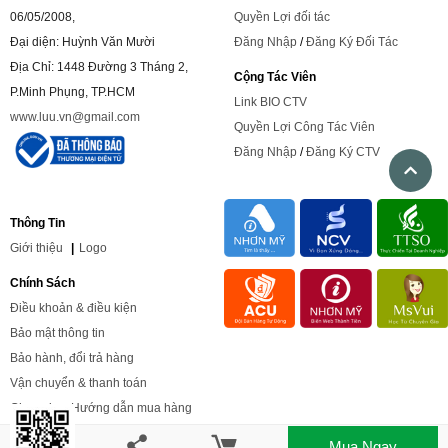
06/05/2008,
Quyền Lợi đối tác
Đại diện: Huỳnh Văn Mười
Đăng Nhập
/
Đăng Ký Đối Tác
Địa Chỉ: 1448 Đường 3 Tháng 2,
Cộng Tác Viên
P.Minh Phụng, TP.HCM
Link BIO CTV
www.luu.vn@gmail.com
Quyền Lợi Công Tác Viên
Đăng Nhập
/
Đăng Ký CTV
Thông Tin
Giới
thiệu
|
Logo
Chính Sách
Điều khoản & điều kiện
Bảo mật thông tin
Bảo hành, đổi trả hàng
Vận chuyển & thanh toán
Chọn size
,
Hướng dẫn mua hàng
Mua Ngay