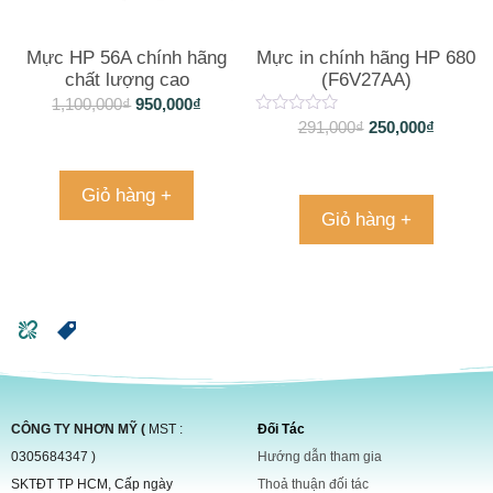
Mực HP 56A chính hãng
Mực in chính hãng HP 680
chất lượng cao
(F6V27AA)
1,100,000
₫
950,000
₫
291,000
₫
250,000
₫
Giỏ hàng +
Giỏ hàng +
CÔNG TY NHƠN MỸ (
MST :
Đối Tác
0305684347 )
Hướng dẫn tham gia
SKTĐT TP HCM, Cấp ngày
Thoả thuận đối tác