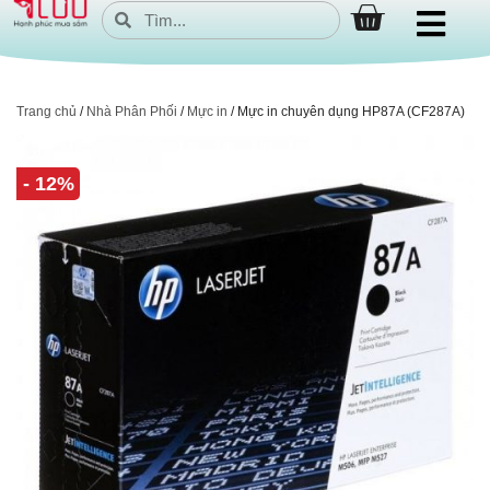
Trang chủ
/
Nhà Phân Phối
/
Mực in
/ Mực in chuyên dụng HP87A (CF287A)
- 12%