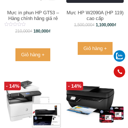
Mực in phun HP GT53 –
Mực HP W2090A (HP 119)
Hàng chính hãng giá rẻ
cao cấp
1,500,000
₫
1,100,000
₫
210,000
₫
180,000
₫
Giỏ hàng +
Giỏ hàng +
- 14%
- 14%