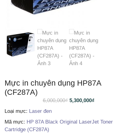
Mực in chuyên dụng HP87A
(CF287A)
6,000,000
₫
5,300,000
₫
Loại mực:
Laser đen
Mã mực:
HP 87A Black Original LaserJet Toner
Cartridge (CF287A)