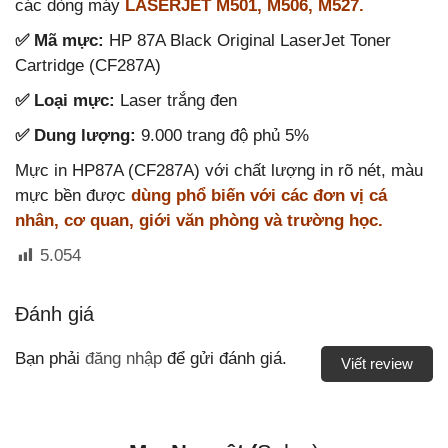
các dòng máy
LASERJET M501, M506, M527.
✅ Mã mực:
HP 87A Black Original LaserJet Toner
Cartridge (CF287A)
✅ Loại mực:
Laser trắng đen
✅ Dung lượng:
9.000 trang độ phủ 5%
Mực in HP87A (CF287A) với chất lượng in rõ nét, màu
mực bền được
dùng phổ biến với các đơn vị cá
nhân, cơ quan, giới văn phòng và trường học.
5.054
Đánh giá
Bạn phải
đăng nhập
để gửi đánh giá.
Viết review