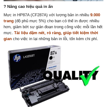
? Nâng cao hiệu quả in ấn
Mực in HP87A (CF287A) với lượng bản in nhiều
9.000
trang
(độ phủ mực 5%) cho bạn có thể in được nhiều
hơn, giảm bớt sự gián đoạn trong công việc mỗi lần hết
mực.
Tài liệu đậm nét, rỏ ràng, giúp tiết kiệm thời
gian
cho việc in lại những bản in lỗi, tốn kém chi phí.