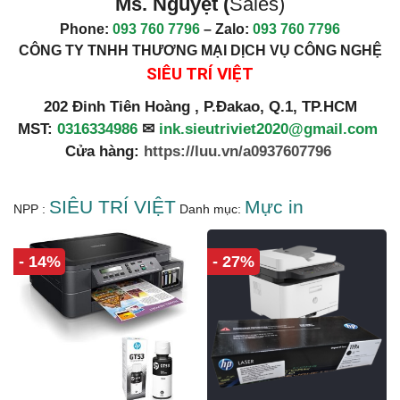
Ms. Nguyệt (
Sales)
Phone:
093 760 7796
– Zalo:
093 760 7796
CÔNG TY TNHH THƯƠNG MẠI DỊCH VỤ CÔNG NGHỆ
SIÊU TRÍ VIỆT
202 Đinh Tiên Hoàng , P.Đakao, Q.1, TP.HCM
MST:
0316334986
✉
ink.sieutriviet2020@gmail.com
Cửa hàng:
https://luu.vn/a0937607796
SIÊU TRÍ VIỆT
Mực in
NPP :
Danh mục:
- 14%
- 27%