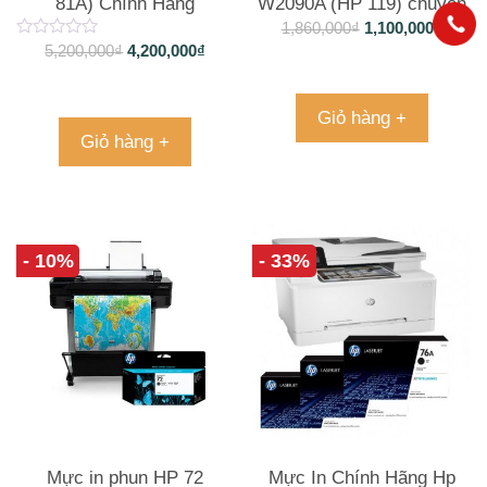
81A) Chính Hãng
W2090A (HP 119) chuyên
dụng
1,860,000
₫
1,100,000
₫
5,200,000
₫
4,200,000
₫
Giỏ hàng +
Giỏ hàng +
- 10%
- 33%
Mực in phun HP 72
Mực In Chính Hãng Hp