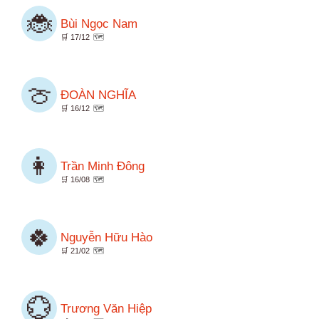
🐞
Bùi Ngọc Nam
🛒 17/12
🗺️
🍈
ĐOÀN NGHĨA
🛒 16/12
🗺️
👩
Trần Minh Đông
🛒 16/08
🗺️
🍀
Nguyễn Hữu Hào
🛒 21/02
🗺️
💮
Trương Văn Hiệp