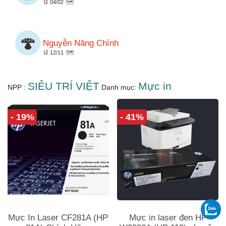
🛒 04/02
🗺️
🍄
Nguyễn Năng Chính
🛒 12/11
🗺️
SIÊU TRÍ VIỆT
Mực in
NPP :
Danh mục:
- 19%
- 41%
Mực In Laser CF281A (HP
Mực in laser đen HP