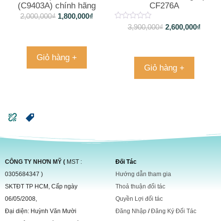
(C9403A) chính hãng
CF276A
2,000,000
₫
1,800,000
₫
3,900,000
₫
2,600,000
₫
Giỏ hàng +
Giỏ hàng +
CÔNG TY NHƠN MỸ (
MST :
Đối Tác
0305684347 )
Hướng dẫn tham gia
SKTĐT TP HCM, Cấp ngày
Thoả thuận đối tác
06/05/2008,
Quyền Lợi đối tác
Đại diện: Huỳnh Văn Mười
Đăng Nhập
/
Đăng Ký Đối Tác