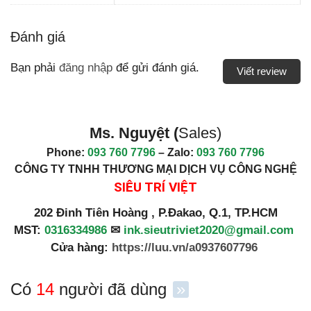
Đánh giá
Bạn phải
đăng nhập
để gửi đánh giá.
Viết review
Ms. Nguyệt (
Sales)
Phone:
093 760 7796
– Zalo:
093 760 7796
CÔNG TY TNHH THƯƠNG MẠI DỊCH VỤ CÔNG NGHỆ
SIÊU TRÍ VIỆT
202 Đinh Tiên Hoàng , P.Đakao, Q.1, TP.HCM
MST:
0316334986
✉
ink.sieutriviet2020@gmail.com
Cửa hàng:
https://luu.vn/a0937607796
Có
14
người đã dùng
»