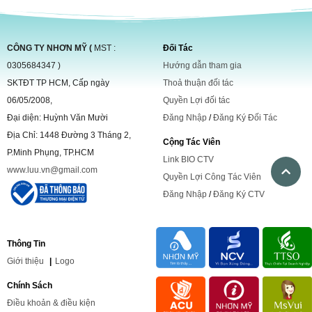
CÔNG TY NHƠN MỸ (
MST :
Đối Tác
0305684347 )
Hướng dẫn tham gia
SKTĐT TP HCM, Cấp ngày
Thoả thuận đối tác
06/05/2008,
Quyền Lợi đối tác
Đại diện: Huỳnh Văn Mười
Đăng Nhập
/
Đăng Ký Đối Tác
Địa Chỉ: 1448 Đường 3 Tháng 2,
Cộng Tác Viên
P.Minh Phụng, TP.HCM
Link BIO CTV
www.luu.vn@gmail.com
Quyền Lợi Công Tác Viên
Đăng Nhập
/
Đăng Ký CTV
Thông Tin
Giới
thiệu
|
Logo
Chính Sách
Điều khoản & điều kiện