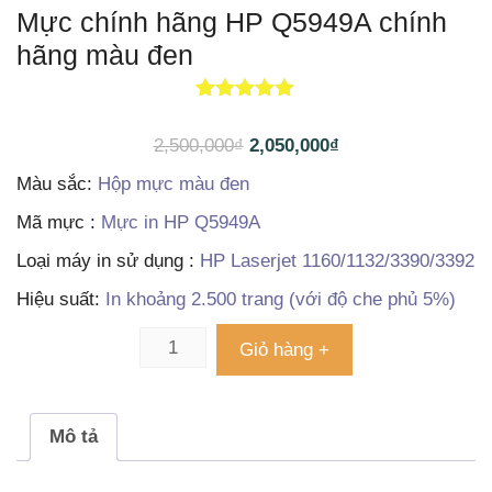
Mực chính hãng HP Q5949A chính
hãng màu đen
1
5.00
trên 5
dựa trên
2,500,000
₫
2,050,000
₫
đánh giá
Màu sắc:
Hộp mực màu đen
Mã mực :
Mực in HP Q5949A
Loại máy in sử dụng :
HP Laserjet 1160/1132/3390/3392
Hiệu suất:
In khoảng 2.500 trang (với độ che phủ 5%)
Giỏ hàng +
Mô tả