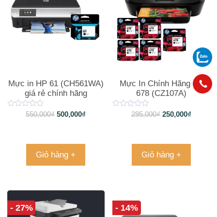
Mực in HP 61 (CH561WA)
Mực In Chính Hãng Hp
giá rẻ chính hãng
678 (CZ107A)
550,000
₫
500,000
₫
295,000
₫
250,000
₫
Giỏ hàng +
Giỏ hàng +
- 27%
- 14%