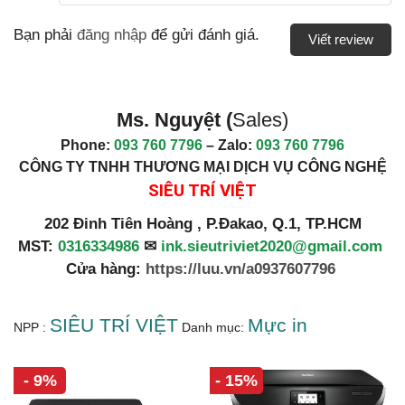
Bạn phải
đăng nhập
để gửi đánh giá.
Viết review
Ms. Nguyệt (
Sales)
Phone:
093 760 7796
– Zalo:
093 760 7796
CÔNG TY TNHH THƯƠNG MẠI DỊCH VỤ CÔNG NGHỆ
SIÊU TRÍ VIỆT
202 Đinh Tiên Hoàng , P.Đakao, Q.1, TP.HCM
MST:
0316334986
✉
ink.sieutriviet2020@gmail.com
Cửa hàng:
https://luu.vn/a0937607796
SIÊU TRÍ VIỆT
Mực in
NPP :
Danh mục:
- 9%
- 15%