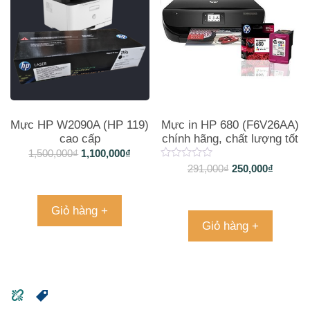
Mực HP W2090A (HP 119)
Mực in HP 680 (F6V26AA)
cao cấp
chính hãng, chất lượng tốt
1,500,000
₫
1,100,000
₫
291,000
₫
250,000
₫
Giỏ hàng +
Giỏ hàng +