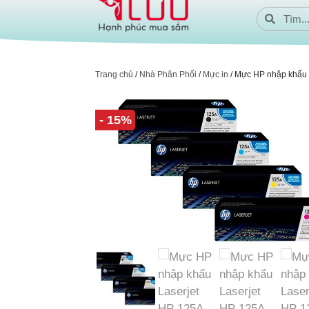
Trang chủ
/
Nhà Phân Phối
/
Mực in
/ Mực HP nhập khẩu 
- 15%