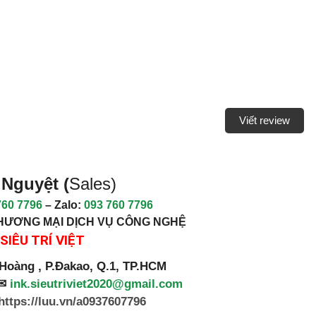
Viết review
Nguyệt (
Sales)
760 7796
– Zalo:
093 760 7796
HƯƠNG MẠI DỊCH VỤ CÔNG NGHỆ
SIÊU TRÍ VIỆT
 Hoàng , P.Đakao, Q.1, TP.HCM
✉
ink.sieutriviet2020@gmail.com
https://luu.vn/a0937607796