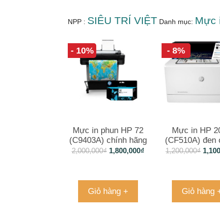
SIÊU TRÍ VIỆT
Mực 
NPP :
Danh mục:
- 10%
- 8%
Mực in phun HP 72
Mực in HP 2
(C9403A) chính hãng
(CF510A) đen 
hãng
2,000,000
₫
1,800,000
₫
1,200,000
₫
1,10
Giỏ hàng +
Giỏ hàng 