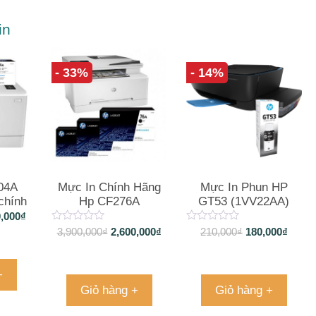
in
- 33%
- 14%
04A
Mực In Chính Hãng
Mực In Phun HP
chính
Hp CF276A
GT53 (1VV22AA)
Chính Hãng
0,000
₫
3,900,000
₫
2,600,000
₫
210,000
₫
180,000
₫
+
Giỏ hàng +
Giỏ hàng +