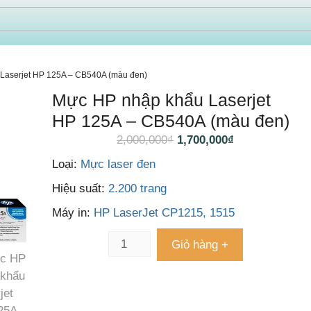
Laserjet HP 125A – CB540A (màu đen)
Mực HP nhập khẩu Laserjet
HP 125A – CB540A (màu đen)
2,000,000
₫
1,700,000
₫
Loại:
Mực laser đen
Hiệu suất:
2.200 trang
Máy in:
HP LaserJet CP1215, 1515
Giỏ hàng +