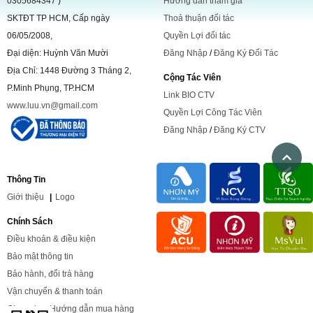
0305684347 )
Hướng dẫn tham gia
SKTĐT TP HCM, Cấp ngày
Thoả thuận đối tác
06/05/2008,
Quyền Lợi đối tác
Đại diện: Huỳnh Văn Mười
Đăng Nhập
/
Đăng Ký Đối Tác
Địa Chỉ: 1448 Đường 3 Tháng 2,
Cộng Tác Viên
P.Minh Phụng, TP.HCM
Link BIO CTV
www.luu.vn@gmail.com
Quyền Lợi Công Tác Viên
Đăng Nhập
/
Đăng Ký CTV
Thông Tin
Giới
thiệu
|
Logo
Chính Sách
Điều khoản & điều kiện
Bảo mật thông tin
Bảo hành, đổi trả hàng
Vận chuyển & thanh toán
Chọn size
,
Hướng dẫn mua hàng