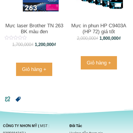
Mực laser Brother TN 263
Mực in phun HP C9403A
BK màu đen
(HP 72) giá tốt
2,000,000
₫
1,800,000
₫
1,700,000
₫
1,200,000
₫
Giỏ hàng +
Giỏ hàng +
CÔNG TY NHƠN MỸ (
MST :
Đối Tác