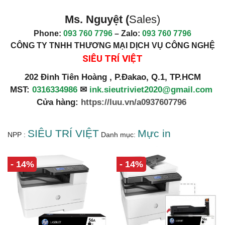
Ms. Nguyệt (
Sales)
Phone:
093 760 7796
– Zalo:
093 760 7796
CÔNG TY TNHH THƯƠNG MẠI DỊCH VỤ CÔNG NGHỆ
SIÊU TRÍ VIỆT
202 Đinh Tiên Hoàng , P.Đakao, Q.1, TP.HCM
MST:
0316334986
✉
ink.sieutriviet2020@gmail.com
Cửa hàng:
https://luu.vn/a0937607796
SIÊU TRÍ VIỆT
Mực in
NPP :
Danh mục:
- 14%
- 14%