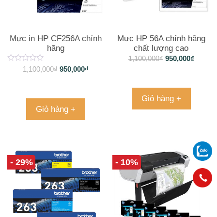
Mực in HP CF256A chính
Mực HP 56A chính hãng
hãng
chất lượng cao
1,100,000
₫
950,000
₫
1,100,000
₫
950,000
₫
Giỏ hàng +
Giỏ hàng +
- 29%
- 10%