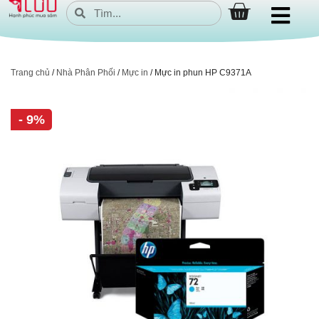
Trang chủ
/
Nhà Phân Phối
/
Mực in
/ Mực in phun HP C9371A
- 9%