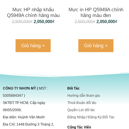
Mực HP nhập khẩu
Mực in HP Q5949A chính
Q5949A chính hãng màu
hãng màu đen
đen
2,500,000
₫
2,050,000
₫
2,500,000
₫
2,050,000
₫
Giỏ hàng +
Giỏ hàng +
CÔNG TY NHƠN MỸ (
MST :
Đối Tác
0305684347 )
Hướng dẫn tham gia
SKTĐT TP HCM, Cấp ngày
Thoả thuận đối tác
06/05/2008,
Quyền Lợi đối tác
Đại diện: Huỳnh Văn Mười
Đăng Nhập
/
Đăng Ký Đối Tác
Địa Chỉ: 1448 Đường 3 Tháng 2,
Cộng Tác Viên