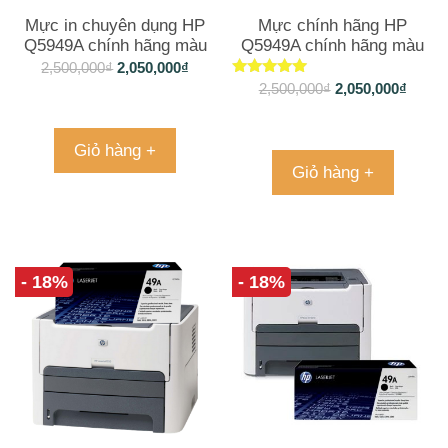
Mực in chuyên dụng HP
Mực chính hãng HP
Q5949A chính hãng màu
Q5949A chính hãng màu
đen
đen
2,500,000
₫
2,050,000
₫
Được xếp
2,500,000
₫
2,050,000
₫
hạng
5.00
5 sao
Giỏ hàng +
Giỏ hàng +
- 18%
- 18%