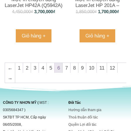
LaserJet HP42A (Q5942A)
LaserJet HP 201A –
CF400A (màu đen)
4,450,000
₫
3,700,000
₫
1,850,000
₫
1,700,000
₫
Giỏ hàng +
Giỏ hàng +
←
1
2
3
4
5
6
7
8
9
10
11
12
→
CÔNG TY NHƠN MỸ (
MST :
Đối Tác
0305684347 )
Hướng dẫn tham gia
SKTĐT TP HCM, Cấp ngày
Thoả thuận đối tác
06/05/2008,
Quyền Lợi đối tác