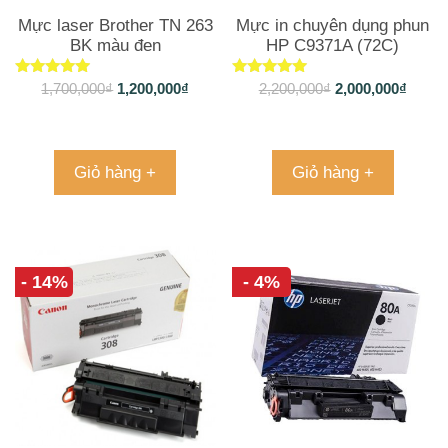
Mực laser Brother TN 263
Mực in chuyên dụng phun
BK màu đen
HP C9371A (72C)
Được xếp
Được xếp
1,700,000
₫
1,200,000
₫
2,200,000
₫
2,000,000
₫
hạng
hạng
5.00
5.00
5 sao
5 sao
Giỏ hàng +
Giỏ hàng +
- 14%
- 4%