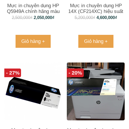
Mực in chuyên dụng HP
Mực in chuyên dụng HP
Q5949A chính hãng màu
14X (CF214XC) hiệu suất
đen
đỉnh cao
2,500,000
₫
2,050,000
₫
5,200,000
₫
4,600,000
₫
Giỏ hàng +
Giỏ hàng +
- 27%
- 20%