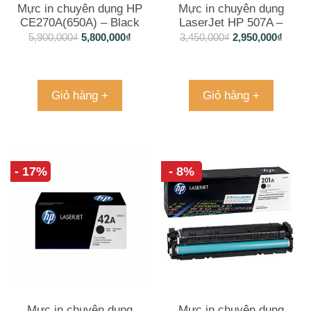
Mực in chuyên dụng HP
Mực in chuyên dụng
CE270A(650A) – Black
LaserJet HP 507A –
dùng cho máy in CLJ
CE400A (màu đen)
5,900,000
₫
5,800,000
₫
3,450,000
₫
2,950,000
₫
5525, M750
Giỏ hàng +
Giỏ hàng +
- 17%
- 8%
Mực in chuyên dụng
Mực in chuyên dụng