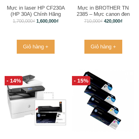
Mực in laser HP CF230A
Mực in BROTHER TN
(HP 30A) Chính Hãng
2385 – Mực canon đen
chất lượng
1,700,000
₫
1,600,000
₫
710,000
₫
420,000
₫
Giỏ hàng +
Giỏ hàng +
- 14%
- 15%