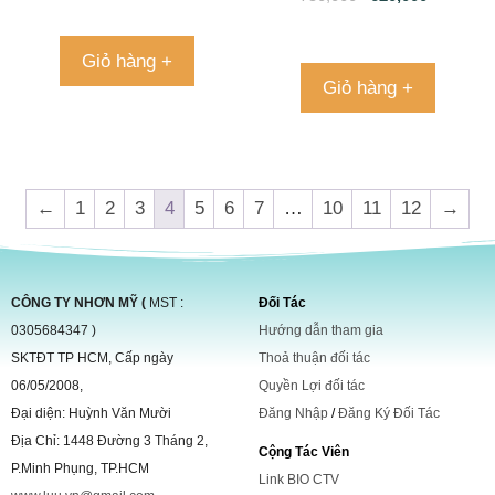
Giỏ hàng +
Giỏ hàng +
←
1
2
3
4
5
6
7
…
10
11
12
→
CÔNG TY NHƠN MỸ (
MST :
Đối Tác
0305684347 )
Hướng dẫn tham gia
SKTĐT TP HCM, Cấp ngày
Thoả thuận đối tác
06/05/2008,
Quyền Lợi đối tác
Đại diện: Huỳnh Văn Mười
Đăng Nhập
/
Đăng Ký Đối Tác
Địa Chỉ: 1448 Đường 3 Tháng 2,
Cộng Tác Viên
P.Minh Phụng, TP.HCM
Link BIO CTV