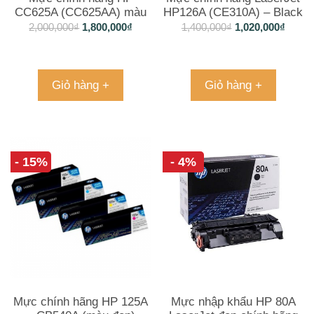
CC625A (CC625AA) màu
HP126A (CE310A) – Black
đen chính hãng
2,000,000
₫
1,800,000
₫
1,400,000
₫
1,020,000
₫
Giỏ hàng +
Giỏ hàng +
- 15%
- 4%
Mực chính hãng HP 125A
Mực nhập khẩu HP 80A