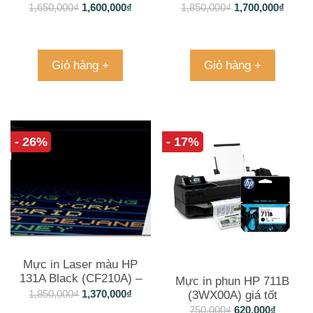
1,650,000
₫
1,600,000
₫
1,850,000
₫
1,700,000
₫
Giỏ hàng +
Giỏ hàng +
- 26%
- 17%
Mực in Laser màu HP
131A Black (CF210A) –
Mực in phun HP 711B
Màu đen
1,850,000
₫
1,370,000
₫
(3WX00A) giá tốt
750,000
₫
620,000
₫