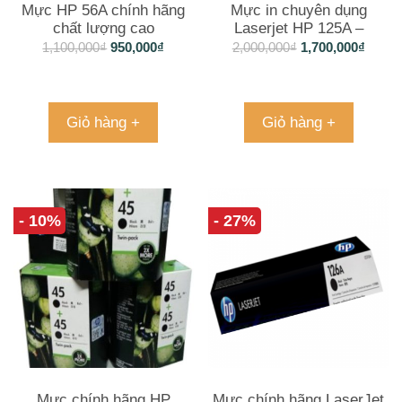
Mực HP 56A chính hãng
Mực in chuyên dụng
chất lượng cao
Laserjet HP 125A –
CB540A (màu đen)
1,100,000
₫
950,000
₫
2,000,000
₫
1,700,000
₫
Giỏ hàng +
Giỏ hàng +
- 10%
- 27%
Mực chính hãng HP
Mực chính hãng LaserJet