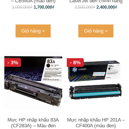
– CB540A (màu đen)
LaserJet đen chính hãng
(CF280A)
2,000,000
₫
1,700,000
₫
2,500,000
₫
2,400,000
₫
Giỏ hàng +
Giỏ hàng +
- 3%
- 8%
Mực HP nhập khẩu 83A
Mực nhập khẩu HP 201A –
(CF283A) – Màu đen
CF400A (màu đen)