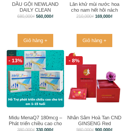
DẦU GỘI NEWLAND
Lăn khử mùi nước hoa
DAILY CLEAN
cho nam hết hôi nách
SHAMPOO 500ML
Mine
680,000
₫
560,000
₫
210,000
₫
169,000
₫
Giỏ hàng +
Giỏ hàng +
- 13%
- 8%
Midu MenaQ7 180mcg –
Nhân Sâm Hoà Tan CND
Phát triển chiều cao cho
GINSENG Red
trẻ em và giúp xương
380,000
₫
330,000
₫
980,000
₫
900,000
₫