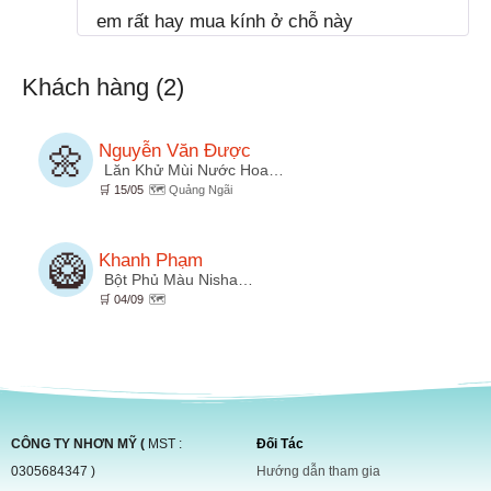
em rất hay mua kính ở chỗ này
Khách hàng (2)
🌼
Nguyễn Văn Được
Lăn Khử Mùi Nước Hoa…
🛒 15/05
🗺️ Quảng Ngãi
🥝
Khanh Phạm
Bột Phủ Màu Nisha…
🛒 04/09
🗺️
CÔNG TY NHƠN MỸ (
MST :
Đối Tác
0305684347 )
Hướng dẫn tham gia