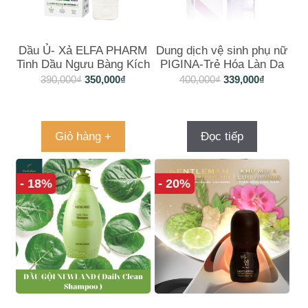
Dầu Ủ- Xả ELFA PHARM
Dung dịch vệ sinh phụ nữ
Tinh Dầu Ngưu Bàng Kích
PIGINA-Trẻ Hóa Làn Da
Thích Mọc Tóc
Vùng Kín
390,000
₫
350,000
₫
400,000
₫
339,000
₫
Giỏ hàng +
Đọc tiếp
- 18%
- 20%