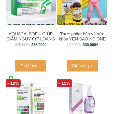
AQUACALSOF – GIÚP
Thực phẩm bảo vệ sức
GIẢM NGUY CƠ LOÃNG
khỏe YẾN SÀO NS ONE
XƯƠNG Ở NGƯỜI LỚN
NEST GOLD 120ml
325,000
₫
285,000
₫
350,000
₫
300,000
₫
TUỔI-TĂNG CHIỀU CAO
TRẺ EMsung canxi, giảm
đau xương khớp
Aquacalsof Stphar
Giỏ hàng +
Giỏ hàng +
- 10%
- 15%