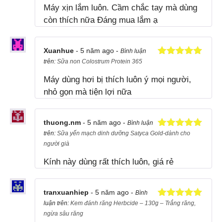
Máy xịn lắm luôn. Cầm chắc tay mà dùng
sao
còn thích nữa Đáng mua lắm ạ
Xuanhue
- 5 năm ago -
Bình luận
trên:
Sữa non Colostrum Protein 365
Được xếp
hạng
5
5
Máy dùng hơi bị thích luôn ý mọi người,
sao
nhỏ gọn mà tiện lợi nữa
thuong.nm
- 5 năm ago -
Bình luận
trên:
Sữa yến mạch dinh dưỡng Satyca Gold-dành cho
Được xếp
hạng
5
5
người già
sao
Kính này dùng rất thích luôn, giá rẻ
tranxuanhiep
- 5 năm ago -
Bình
luận trên:
Kem đánh răng Herbcide – 130g – Trắng răng,
Được xếp
hạng
5
5
ngừa sâu răng
sao