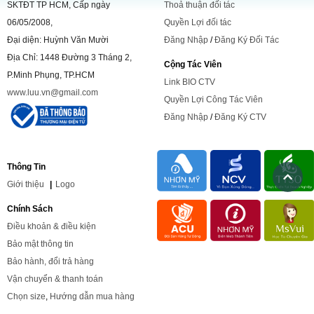
SKTĐT TP HCM, Cấp ngày
Thoả thuận đối tác
06/05/2008,
Quyền Lợi đối tác
Đại diện: Huỳnh Văn Mười
Đăng Nhập
/
Đăng Ký Đối Tác
Địa Chỉ: 1448 Đường 3 Tháng 2,
Cộng Tác Viên
P.Minh Phụng, TP.HCM
Link BIO CTV
www.luu.vn@gmail.com
Quyền Lợi Công Tác Viên
Đăng Nhập
/
Đăng Ký CTV
Thông Tin
Giới
thiệu
|
Logo
Chính Sách
Điều khoản & điều kiện
Bảo mật thông tin
Bảo hành, đổi trả hàng
Vận chuyển & thanh toán
Chọn size
,
Hướng dẫn mua hàng