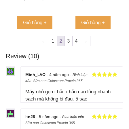
chắc, dài, dẻo từ trong
bụng mẹ tới suốt cuộc
đời
Giỏ hàng +
Giỏ hàng +
←
1
2
3
4
→
Review (10)
Minh_LVO
- 4 năm ago -
Bình luận
trên:
Sữa non Colostrum Protein 365
Được xếp
hạng
5
5
Máy nhỏ gọn chắc chắn cạo lông nhanh
sao
sạch mà không bị đau. 5 sao
ltn28
- 5 năm ago -
Bình luận trên:
Sữa non Colostrum Protein 365
Được xếp
hạng
5
5