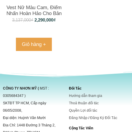
Vest Nữ Màu Cam, Điểm
Nhấn Hoàn Hảo Cho Bản
Thân
3,137,000
₫
2,290,000
₫
Giỏ hàng +
CÔNG TY NHƠN MỸ (
MST :
Đối Tác
0305684347 )
Hướng dẫn tham gia
SKTĐT TP HCM, Cấp ngày
Thoả thuận đối tác
06/05/2008,
Quyền Lợi đối tác
Đại diện: Huỳnh Văn Mười
Đăng Nhập
/
Đăng Ký Đối Tác
Địa Chỉ: 1448 Đường 3 Tháng 2,
Cộng Tác Viên