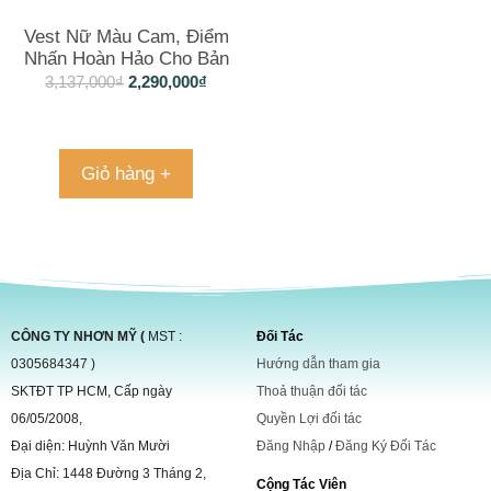
Vest Nữ Màu Cam, Điểm
Nhấn Hoàn Hảo Cho Bản
Thân
3,137,000
₫
2,290,000
₫
Giỏ hàng +
CÔNG TY NHƠN MỸ (
MST :
Đối Tác
0305684347 )
Hướng dẫn tham gia
SKTĐT TP HCM, Cấp ngày
Thoả thuận đối tác
06/05/2008,
Quyền Lợi đối tác
Đại diện: Huỳnh Văn Mười
Đăng Nhập
/
Đăng Ký Đối Tác
Địa Chỉ: 1448 Đường 3 Tháng 2,
Cộng Tác Viên