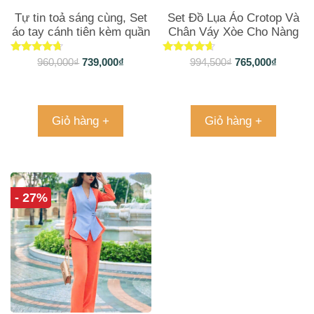
Tự tin toả sáng cùng, Set
Set Đồ Lụa Áo Crotop Và
áo tay cánh tiên kèm quần
Chân Váy Xòe Cho Nàng
short
Cá Tính, Sành Điệu
Được xếp
Được xếp
960,000
₫
739,000
₫
994,500
₫
765,000
₫
hạng
hạng
4.50
4.40
5 sao
5 sao
Giỏ hàng +
Giỏ hàng +
- 27%