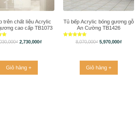
 trên chất liệu Acrylic
Tủ bếp Acrylic bóng gương gỗ
gương cao cấp TB1073
An Cường TB1426
xếp
Được xếp
030,000
₫
2,730,000
₫
8,070,000
₫
5,970,000
₫
g
hạng
5.00
o
5 sao
Giỏ hàng +
Giỏ hàng +