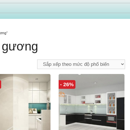
ương”
g gương
- 26%