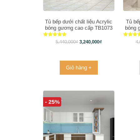
Tủ bếp dưới chất liệu Acrylic
Tủ bếp
bóng gương cao cấp TB1073
bóng 
Được xếp
Được 
5,440,000
₫
3,240,000
₫
4,
hạng
hạn
5.00
5.00
5 sao
5 sa
Giỏ hàng +
- 25%