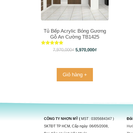
Tủ Bếp Acrylic Bóng Gương
Gỗ An Cường TB1425
Được xếp
7,970,000
₫
5,970,000
₫
hạng
5.00
5 sao
Giỏ hàng +
CÔNG TY NHƠN MỸ (
MST : 0305684347 )
Đối
SKTĐT TP HCM, Cấp ngày 06/05/2008,
Hướ