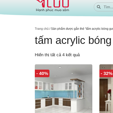
Trang chủ
/ Sản phẩm được gắn thẻ “tấm acrylic bóng g
tấm acrylic bón
Hiển thị tất cả 4 kết quả
- 40%
- 32%