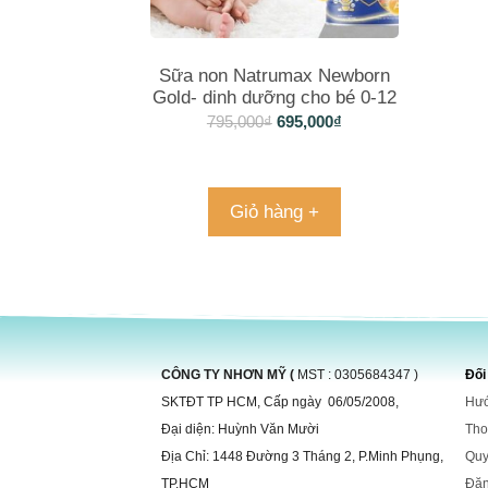
Sữa non Natrumax Newborn
Gold- dinh dưỡng cho bé 0-12
tháng tuổi
795,000
₫
695,000
₫
Giỏ hàng +
CÔNG TY NHƠN MỸ (
MST : 0305684347 )
Đối
SKTĐT TP HCM, Cấp ngày 06/05/2008,
Hướ
Đại diện: Huỳnh Văn Mười
Tho
Địa Chỉ: 1448 Đường 3 Tháng 2, P.Minh Phụng,
Quy
TP.HCM
Đă