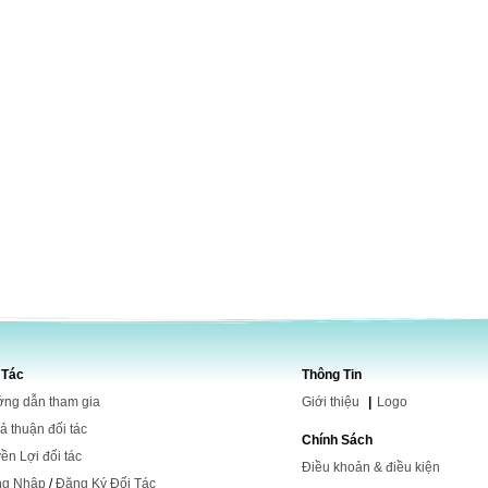
 Tác
Thông Tin
ng dẫn tham gia
Giới
thiệu
|
Logo
ả thuận đối tác
Chính Sách
ền Lợi đối tác
Điều khoản & điều kiện
ng Nhập
/
Đăng Ký Đối Tác