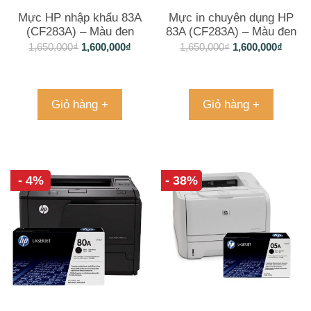
Mực HP nhập khẩu 83A
Mực in chuyên dụng HP
(CF283A) – Màu đen
83A (CF283A) – Màu đen
1,650,000
₫
1,600,000
₫
1,650,000
₫
1,600,000
₫
Giỏ hàng +
Giỏ hàng +
- 4%
- 38%