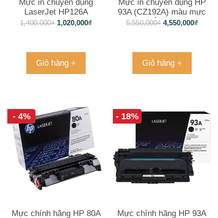
Mực in chuyên dụng
Mực in chuyên dụng HP
LaserJet HP126A
93A (CZ192A) màu mực
(CE310A) – Black
sắc nét
1,400,000
₫
1,020,000
₫
5,550,000
₫
4,550,000
₫
Giỏ hàng +
Giỏ hàng +
- 4%
- 18%
Mực chính hãng HP 80A
Mực chính hãng HP 93A