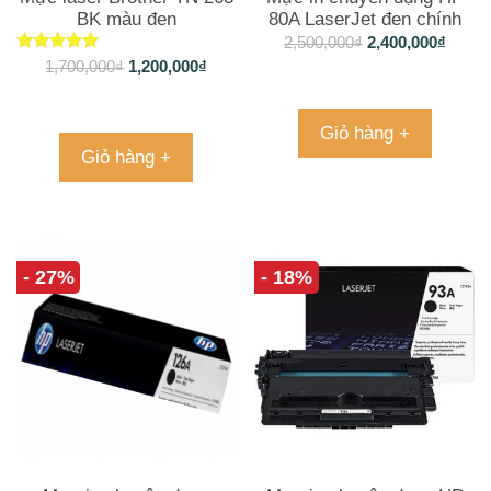
BK màu đen
80A LaserJet đen chính
hãng (CF280A)
2,500,000
₫
2,400,000
₫
Được xếp
1,700,000
₫
1,200,000
₫
hạng
5.00
5 sao
Giỏ hàng +
Giỏ hàng +
- 27%
- 18%