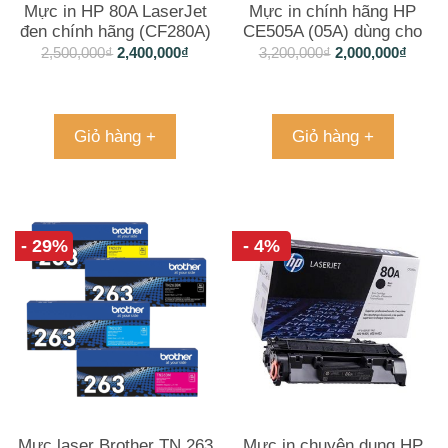
Mực in HP 80A LaserJet
Mực in chính hãng HP
đen chính hãng (CF280A)
CE505A (05A) dùng cho
Laserjetp 2035 và 2055
2,500,000
₫
2,400,000
₫
3,200,000
₫
2,000,000
₫
Giỏ hàng +
Giỏ hàng +
- 29%
- 4%
Mực laser Brother TN 263
Mực in chuyên dụng HP