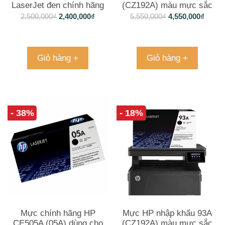
LaserJet đen chính hãng
(CZ192A) màu mực sắc
(CF280A)
nét
2,500,000
₫
2,400,000
₫
5,550,000
₫
4,550,000
₫
Giỏ hàng +
Giỏ hàng +
- 38%
- 18%
Mực chính hãng HP
Mực HP nhập khẩu 93A
CE505A (05A) dùng cho
(CZ192A) màu mực sắc