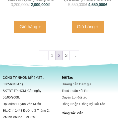
Laserjetp 2035 và 2055
nét
3,200,000
₫
2,000,000
₫
5,550,000
₫
4,550,000
₫
Giỏ hàng +
Giỏ hàng +
←
1
2
3
→
CÔNG TY NHƠN MỸ (
MST :
Đối Tác
0305684347 )
Hướng dẫn tham gia
SKTĐT TP HCM, Cấp ngày
Thoả thuận đối tác
06/05/2008,
Quyền Lợi đối tác
Đại diện: Huỳnh Văn Mười
Đăng Nhập
/
Đăng Ký Đối Tác
Địa Chỉ: 1448 Đường 3 Tháng 2,
Cộng Tác Viên
P.Minh Phụng, TP.HCM