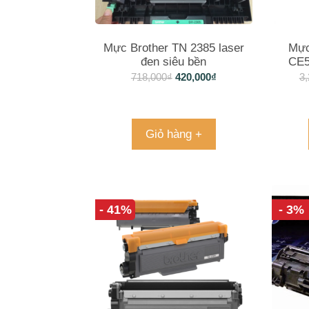
Mực Brother TN 2385 laser
Mực
đen siêu bền
CE5
Las
718,000
₫
420,000
₫
3,
Giỏ hàng +
- 41%
- 3%