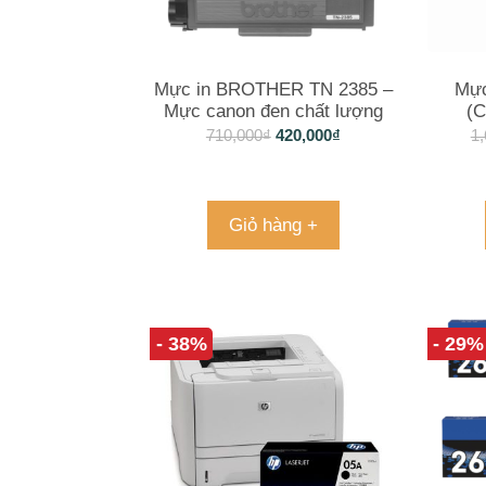
Mực in BROTHER TN 2385 –
Mực
Mực canon đen chất lượng
(C
710,000
₫
420,000
₫
1,
Giỏ hàng +
- 38%
- 29%