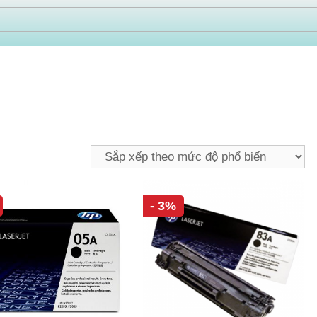
n
- 3%