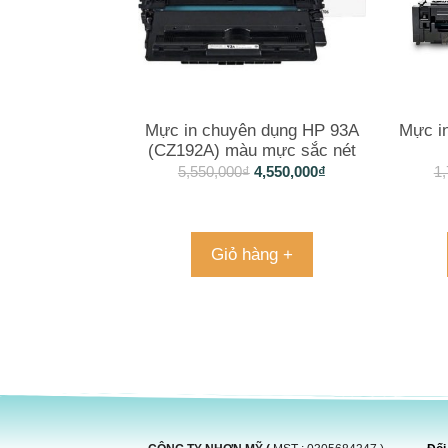
Mực in chuyên dụng HP 93A
Mực i
(CZ192A) màu mực sắc nét
5,550,000
₫
4,550,000
₫
1,
Giỏ hàng +