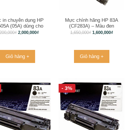
 in chuyên dụng HP
Mực chính hãng HP 83A
05A (05A) dùng cho
(CF283A) – Màu đen
erjetp 2035 và 2055
200,000
₫
2,000,000
₫
1,650,000
₫
1,600,000
₫
Giỏ hàng +
Giỏ hàng +
- 3%