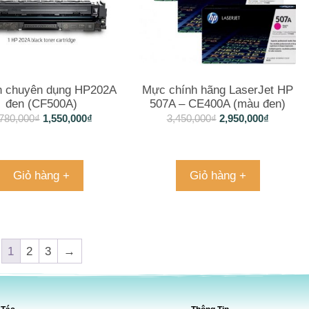
n chuyên dụng HP202A
Mực chính hãng LaserJet HP
đen (CF500A)
507A – CE400A (màu đen)
780,000
₫
1,550,000
₫
3,450,000
₫
2,950,000
₫
Giỏ hàng +
Giỏ hàng +
1
2
3
→