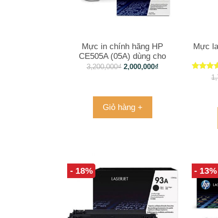
Mực in chính hãng HP
Mực la
CE505A (05A) dùng cho
Laserjetp 2035 và 2055
3,200,000
₫
2,000,000
₫
Được 
1,
hạn
5.00
5 sa
Giỏ hàng +
- 18%
- 13%