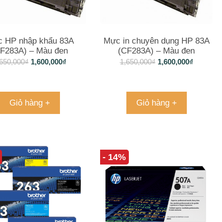
 HP nhập khẩu 83A
Mực in chuyên dụng HP 83A
F283A) – Màu đen
(CF283A) – Màu đen
650,000
₫
1,600,000
₫
1,650,000
₫
1,600,000
₫
Giỏ hàng +
Giỏ hàng +
- 14%