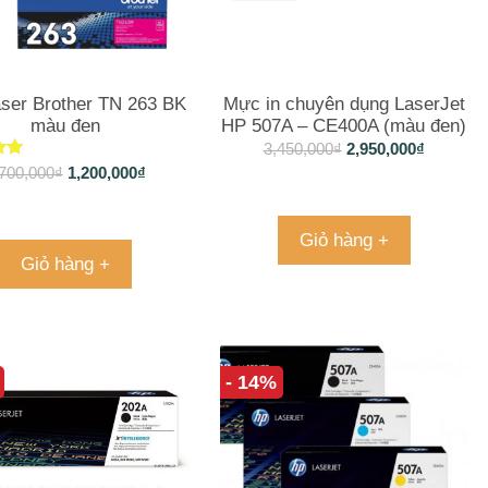
ser Brother TN 263 BK
Mực in chuyên dụng LaserJet
màu đen
HP 507A – CE400A (màu đen)
3,450,000
₫
2,950,000
₫
xếp
700,000
₫
1,200,000
₫
g
o
Giỏ hàng +
Giỏ hàng +
- 14%