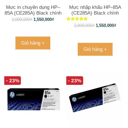
Mực in chuyên dụng HP–
Mực nhập khẩu HP–85A
85A (CE285A) Black chính
(CE285A) Black chính
hãng bản in đẹp, rõ nét
hãng bản in đẹp, rõ nét
2,000,000
₫
1,550,000
₫
Được xếp
2,000,000
₫
1,550,000
₫
hạng
5.00
5 sao
Giỏ hàng +
Giỏ hàng +
- 23%
- 23%