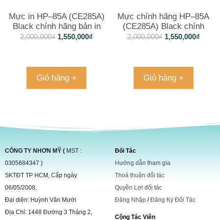
Mực in HP–85A (CE285A)
Mực chính hãng HP–85A
Black chính hãng bản in
(CE285A) Black chính
đẹp, rõ nét
hãng bản in đẹp, rõ nét
2,000,000
₫
1,550,000
₫
2,000,000
₫
1,550,000
₫
Giỏ hàng +
Giỏ hàng +
CÔNG TY NHƠN MỸ (
MST :
Đối Tác
0305684347 )
Hướng dẫn tham gia
SKTĐT TP HCM, Cấp ngày
Thoả thuận đối tác
06/05/2008,
Quyền Lợi đối tác
Đại diện: Huỳnh Văn Mười
Đăng Nhập
/
Đăng Ký Đối Tác
Địa Chỉ: 1448 Đường 3 Tháng 2,
Cộng Tác Viên