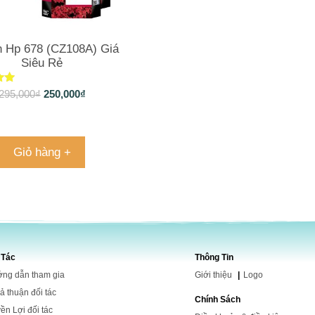
n Hp 678 (CZ108A) Giá
Siêu Rẻ
ếp
295,000
₫
250,000
₫
o
Giỏ hàng +
 Tác
Thông Tin
ng dẫn tham gia
Giới
thiệu
|
Logo
ả thuận đối tác
Chính Sách
ền Lợi đối tác