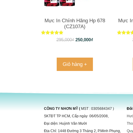
Mực In Chính Hãng Hp 678
Mực I
(CZ107A)
Được xếp
Được x
295,000
₫
250,000
₫
hạng
hạng
5.00
4.83
5 sao
5 sa
Giỏ hàng +
CÔNG TY NHƠN MỸ (
MST : 0305684347 )
Đối
SKTĐT TP HCM, Cấp ngày 06/05/2008,
Hướ
Đại diện: Huỳnh Văn Mười
Tho
Địa Chỉ: 1448 Đường 3 Tháng 2, P.Minh Phụng,
Quy