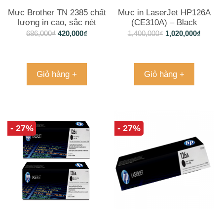
Mực Brother TN 2385 chất
Mực in LaserJet HP126A
lượng in cao, sắc nét
(CE310A) – Black
686,000
₫
420,000
₫
1,400,000
₫
1,020,000
₫
Giỏ hàng +
Giỏ hàng +
- 27%
- 27%