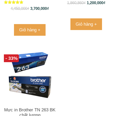
1,860,860
₫
1,200,000
₫
Được xếp
4,450,000
₫
3,700,000
₫
hạng
5.00
5 sao
Giỏ hàng +
Giỏ hàng +
- 33%
Mực in Brother TN 263 BK
chất lượng