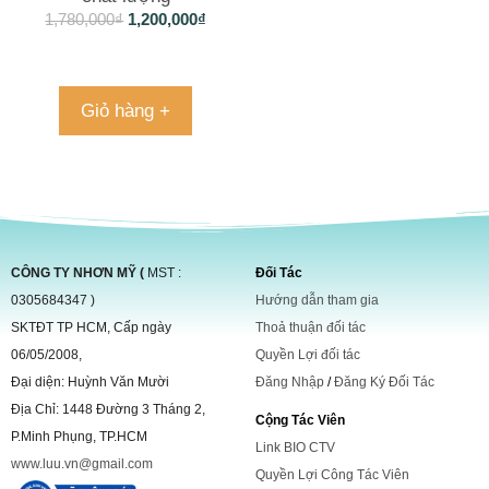
1,780,000
₫
1,200,000
₫
Giỏ hàng +
CÔNG TY NHƠN MỸ (
MST :
Đối Tác
0305684347 )
Hướng dẫn tham gia
SKTĐT TP HCM, Cấp ngày
Thoả thuận đối tác
06/05/2008,
Quyền Lợi đối tác
Đại diện: Huỳnh Văn Mười
Đăng Nhập
/
Đăng Ký Đối Tác
Địa Chỉ: 1448 Đường 3 Tháng 2,
Cộng Tác Viên
P.Minh Phụng, TP.HCM
Link BIO CTV
www.luu.vn@gmail.com
Quyền Lợi Công Tác Viên