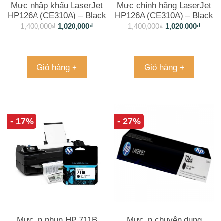
Mực nhập khẩu LaserJet
Mực chính hãng LaserJet
HP126A (CE310A) – Black
HP126A (CE310A) – Black
1,400,000
₫
1,020,000
₫
1,400,000
₫
1,020,000
₫
Giỏ hàng +
Giỏ hàng +
- 17%
- 27%
Mực in phun HP 711B
Mực in chuyên dụng