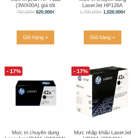
(3WX00A) giá tốt
LaserJet HP126A
(CE310A) – Black
750,000
₫
620,000
₫
1,400,000
₫
1,020,000
₫
Giỏ hàng +
Giỏ hàng +
- 17%
- 17%
Mực in chuyên dụng
Mực nhập khẩu LaserJet