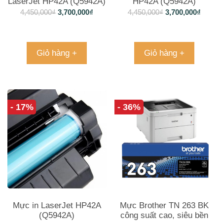
LaserJet HP42A (Q5942A)
HP42A (Q5942A)
4,450,000
₫
3,700,000
₫
4,450,000
₫
3,700,000
₫
Giỏ hàng +
Giỏ hàng +
- 17%
- 36%
Mực in LaserJet HP42A
Mực Brother TN 263 BK
(Q5942A)
công suất cao, siêu bền