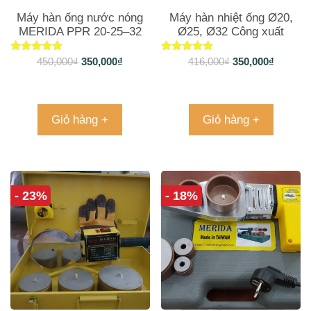
Máy hàn ống nước nóng
Máy hàn nhiệt ống Ø20,
MERIDA PPR 20-25–32
Ø25, Ø32 Công xuất
(700W)
700W
Được xếp
Được xếp
450,000
₫
350,000
₫
416,000
₫
350,000
₫
hạng
hạng
5.00
4.73
5 sao
5 sao
Giỏ hàng +
Giỏ hàng +
- 23%
- 18%