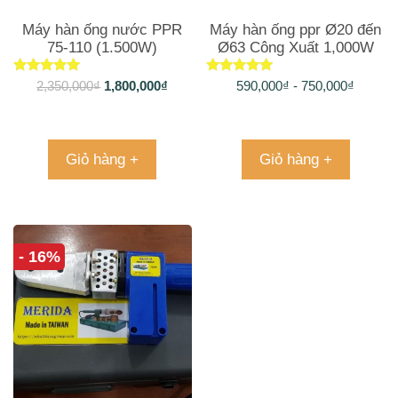
Máy hàn ống nước PPR
Máy hàn ống ppr Ø20 đến
75-110 (1.500W)
Ø63 Công Xuất 1,000W
Được xếp
Được xếp
2,350,000
₫
1,800,000
₫
590,000
₫
-
750,000
₫
hạng
hạng
5.00
5.00
5 sao
5 sao
Giỏ hàng +
Giỏ hàng +
- 16%