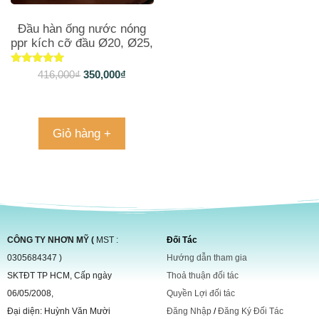
Đầu hàn ống nước nóng
ppr kích cỡ đầu Ø20, Ø25,
Ø32
Được xếp
416,000
₫
350,000
₫
hạng
5.00
5 sao
Giỏ hàng +
CÔNG TY NHƠN MỸ (
MST :
Đối Tác
0305684347 )
Hướng dẫn tham gia
SKTĐT TP HCM, Cấp ngày
Thoả thuận đối tác
06/05/2008,
Quyền Lợi đối tác
Đại diện: Huỳnh Văn Mười
Đăng Nhập
/
Đăng Ký Đối Tác